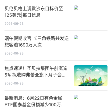
贝伦贝格上调默沙东目标价至
125美元|每日信息
2026-06-23
端午假期收官 长三角铁路共发送
旅客逾1690万人次
2026-06-23
焦点速递！圣贝拉集团午前涨逾
5% 拟收购弗蕾亚旗下月子会所
业务少数股权
2026-06-23
最新消息：6月22日有色金属
ETF国泰基金份额减少100万
份，重仓股紫金矿业、洛阳钼