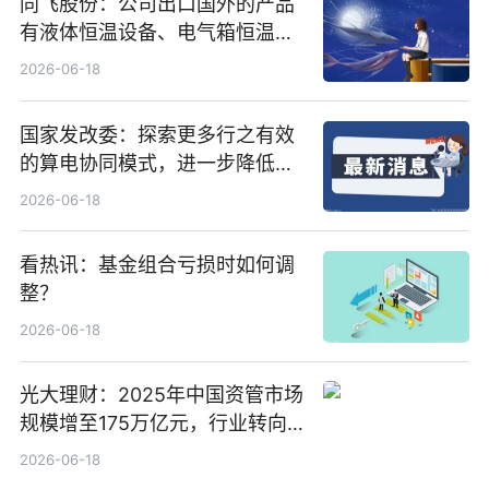
同飞股份：公司出口国外的产品
有液体恒温设备、电气箱恒温装
置、纯水冷却单元和特种换热器
2026-06-18
国家发改委：探索更多行之有效
的算电协同模式，进一步降低网
络传输时延_最资讯
2026-06-18
看热讯：基金组合亏损时如何调
整？
2026-06-18
光大理财：2025年中国资管市场
规模增至175万亿元，行业转向
“量质并重”
2026-06-18