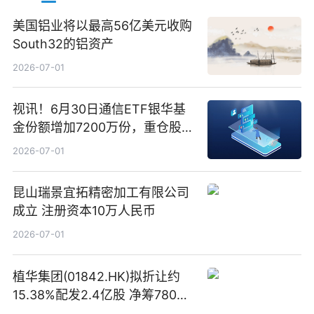
美国铝业将以最高56亿美元收购
South32的铝资产
2026-07-01
视讯！6月30日通信ETF银华基
金份额增加7200万份，重仓股新
易盛、中际旭创、立讯精密
2026-07-01
昆山瑞景宜拓精密加工有限公司
成立 注册资本10万人民币
2026-07-01
植华集团(01842.HK)拟折让约
15.38%配发2.4亿股 净筹780万
港元