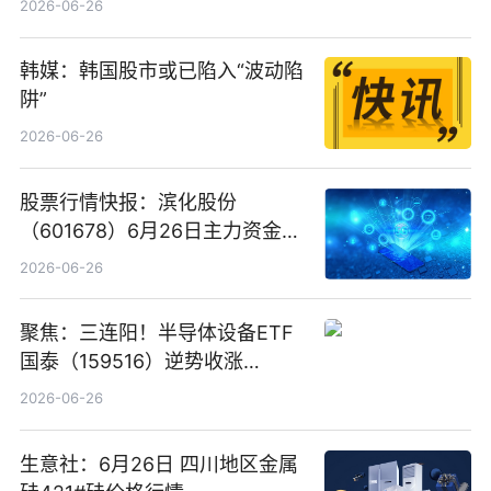
2026-06-26
韩媒：韩国股市或已陷入“波动陷
阱”
2026-06-26
股票行情快报：滨化股份
（601678）6月26日主力资金净
卖出5964.34万元
2026-06-26
聚焦：三连阳！半导体设备ETF
国泰（159516）逆势收涨
3.5%，近10日累计净流入超65
2026-06-26
亿元
生意社：6月26日 四川地区金属