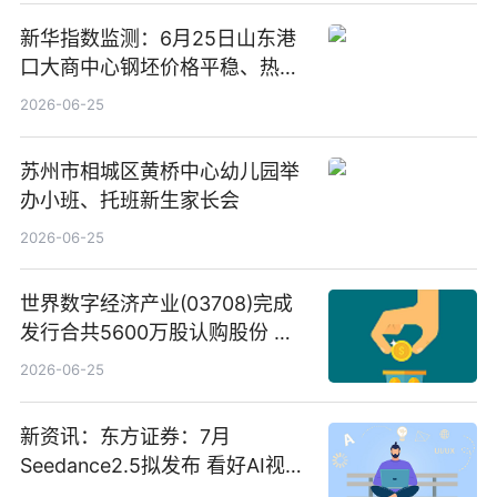
新华指数监测：6月25日山东港
口大商中心钢坯价格平稳、热轧
C料价格微幅下跌
2026-06-25
苏州市相城区黄桥中心幼儿园举
办小班、托班新生家长会
2026-06-25
世界数字经济产业(03708)完成
发行合共5600万股认购股份 净
筹约1007万港元 独家焦点
2026-06-25
新资讯：东方证券：7月
Seedance2.5拟发布 看好AI视频
创作工作流进一步提效