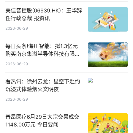
美佳音控股(06939.HK)：王华辞
任行政总裁|报资讯
2026-06-29
每日头条!海川智能：拟1.3亿元
购买南京集溢半导体科技有限公
司15.3%股权
2026-06-29
看热讯：徐州云龙：星空下赴约
沉浸式体验烟火文明夜
2026-06-29
普昂医疗6月29日大宗交易成交
1148.00万元 今日要闻