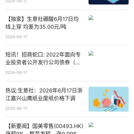
2026-06-17
【独家】生意社硼酸6月17日均
线上穿 均差为35.00元/吨
2026-06-17
短讯！招商蛇口: 2022年面向专
业投资者公开发行公司债券（第
二期）（品种二）2026年付息公
2026-06-17
告
热议:生意社：2026年6月17日浙
江嘉兴山鹰纸业废纸价格下调
2026-06-17
【新要闻】国美零售(00493.HK)
涨超9%，截至发稿，涨9.09%，