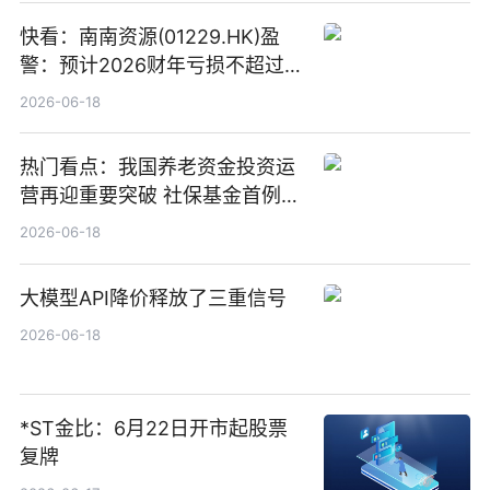
快看：南南资源(01229.HK)盈
警：预计2026财年亏损不超过
1000万港元
2026-06-18
热门看点：我国养老资金投资运
营再迎重要突破 社保基金首例期
货账户完成开立
2026-06-18
大模型API降价释放了三重信号
2026-06-18
*ST金比：6月22日开市起股票
复牌