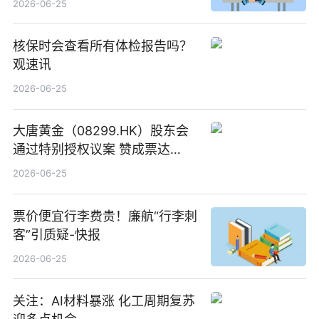
2026-06-25
核保时会查看所有体检报告吗？
观速讯
2026-06-25
大唐黄金（08299.HK）股东会
通过特别授权议案 赞成票达
100%_新动态
2026-06-25
票价便宜行李费贵！廉航“行李刺
客”引质疑-快报
2026-06-25
关注：AI材料暴涨 化工周期复苏