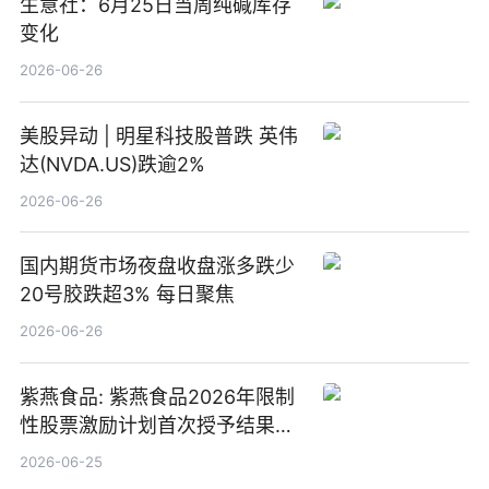
生意社：6月25日当周纯碱库存
变化
2026-06-26
美股异动 | 明星科技股普跌 英伟
达(NVDA.US)跌逾2%
2026-06-26
国内期货市场夜盘收盘涨多跌少
20号胶跌超3% 每日聚焦
2026-06-26
紫燕食品: 紫燕食品2026年限制
性股票激励计划首次授予结果公
告-微资讯
2026-06-25