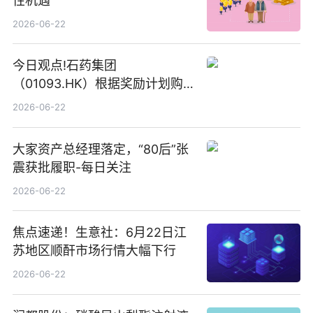
性机遇
2026-06-22
今日观点!石药集团
（01093.HK）根据奖励计划购
回580万股
2026-06-22
大家资产总经理落定，“80后”张
震获批履职-每日关注
2026-06-22
焦点速递！生意社：6月22日江
苏地区顺酐市场行情大幅下行
2026-06-22