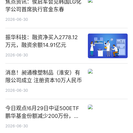
焦点资讯：侯启军会见韩国LG化
学公司首席执行官金东春
2026-06-30
振华科技：融资净买入2778.12
万元，融资余额14.91亿元
2026-06-30
消息！昶通橡塑制品（淮安）有
限公司成立 注册资本10万人民币
2026-06-30
今日观点!6月29日中证500ETF
鹏华基金份额减少200万份，重
仓股亨通光电、赤峰黄金、佰维
2026-06-30
存储