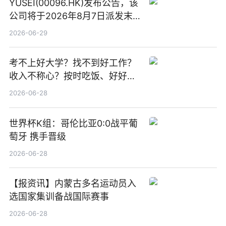
YUSEI(00096.HK)发布公告，该
公司将于2026年8月7日派发末
期股息每股人民币0.013元 每日
2026-06-29
焦点
考不上好大学？找不到好工作？
收入不称心？按时吃饭、好好睡
觉
2026-06-28
世界杯K组：哥伦比亚0:0战平葡
萄牙 携手晋级
2026-06-28
【报资讯】内蒙古多名运动员入
选国家集训备战国际赛事
2026-06-28