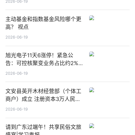
2026-06-19
主动基金和指数基金风险哪个更
高？ 视点
2026-06-19
旭光电子11天6涨停！紧急公
告：可控核聚变业务占比约2%！
前沿热点
2026-06-19
文安县英开木材经营部（个体工
商户）成立 注册资本3万人民币
新要闻
2026-06-19
请到广东过端午！共享民俗文旅
盛宴|学习粤报