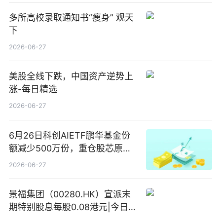
多所高校录取通知书“瘦身” 观天
下
2026-06-27
美股全线下跌，中国资产逆势上
涨-每日精选
2026-06-27
6月26日科创AIETF鹏华基金份
额减少500万份，重仓股芯原股
份、寒武纪、澜起科技 观速讯
2026-06-27
景福集团（00280.HK）宣派末
期特别股息每股0.08港元|今日快
看