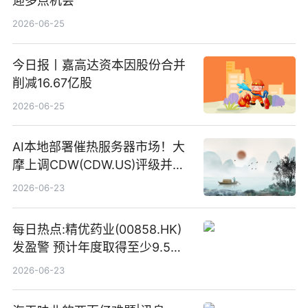
迎多点机会
2026-06-25
今日报丨嘉高达资本因股份合并
削减16.67亿股
2026-06-25
AI本地部署催热服务器市场！大
摩上调CDW(CDW.US)评级并看
高IBM(IBM.US)戴尔(DELL.US)
2026-06-23
目标价
每日热点:精优药业(00858.HK)
发盈警 预计年度取得至少9.5亿
港元的亏损 同比盈转亏
2026-06-23