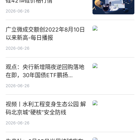
硅421#硅价格行情
2026-06-26
广立微成交额创2022年8月10日
以来新高-每日播报
2026-06-26
观点：央行新增隔夜逆回购落地
在即，30年国债ETF鹏扬
(511090) 盘中小幅上涨
2026-06-26
视频丨水利工程变身生态公园 解
码北京城“硬核”安全防线
2026-06-26