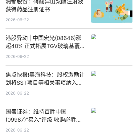
润都股份：硝酸异山梨酯注射液
获得药品注册证书
2026-06-22
港股异动 | 中国宏光(08646)涨
超40% 正式拓展TGV玻璃基覆铜
板新材料业务
2026-06-22
焦点快报!奥海科技：股权激励计
划将SST项目等相关事项纳入专
项业务发展考核指标
2026-06-22
国盛证券：维持百胜中国
(09987)“买入”评级 收购必胜客
中国增厚利润加速成长 信息
2026-06-22