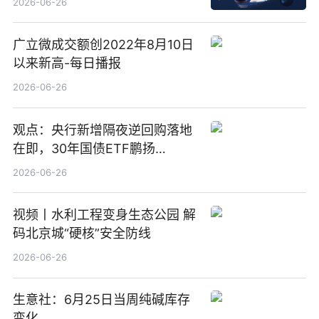
2026-06-26
广立微成交额创2022年8月10日
以来新高-每日播报
2026-06-26
观点：央行新增隔夜逆回购落地
在即，30年国债ETF鹏扬
(511090) 盘中小幅上涨
2026-06-26
视频丨水利工程变身生态公园 解
码北京城“硬核”安全防线
2026-06-26
生意社：6月25日当周纯碱库存
变化