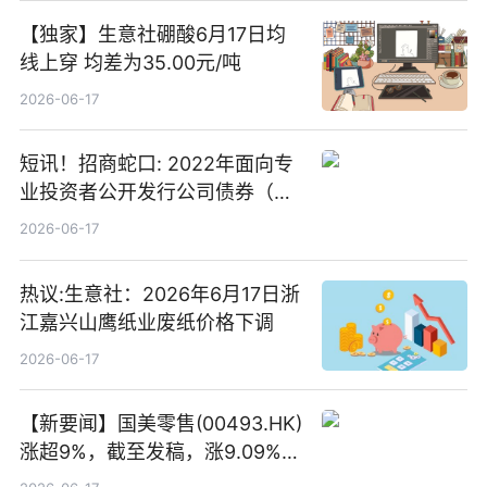
【独家】生意社硼酸6月17日均
线上穿 均差为35.00元/吨
2026-06-17
短讯！招商蛇口: 2022年面向专
业投资者公开发行公司债券（第
二期）（品种二）2026年付息公
2026-06-17
告
热议:生意社：2026年6月17日浙
江嘉兴山鹰纸业废纸价格下调
2026-06-17
【新要闻】国美零售(00493.HK)
涨超9%，截至发稿，涨9.09%，
报0.012港元，成交额37.26万港