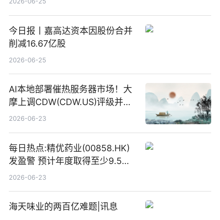
2026-06-25
今日报丨嘉高达资本因股份合并
削减16.67亿股
2026-06-25
AI本地部署催热服务器市场！大
摩上调CDW(CDW.US)评级并看
高IBM(IBM.US)戴尔(DELL.US)
2026-06-23
目标价
每日热点:精优药业(00858.HK)
发盈警 预计年度取得至少9.5亿
港元的亏损 同比盈转亏
2026-06-23
海天味业的两百亿难题|讯息