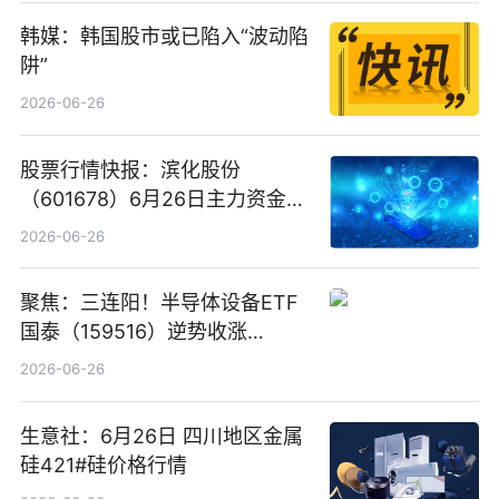
韩媒：韩国股市或已陷入“波动陷
阱”
2026-06-26
股票行情快报：滨化股份
（601678）6月26日主力资金净
卖出5964.34万元
2026-06-26
聚焦：三连阳！半导体设备ETF
国泰（159516）逆势收涨
3.5%，近10日累计净流入超65
2026-06-26
亿元
生意社：6月26日 四川地区金属
硅421#硅价格行情