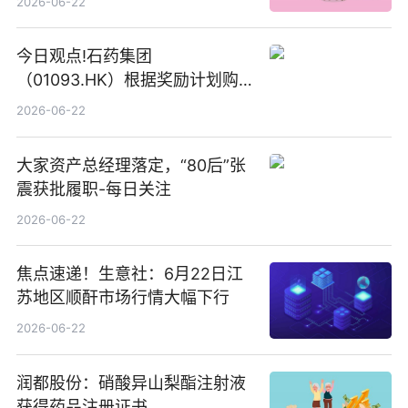
2026-06-22
今日观点!石药集团
（01093.HK）根据奖励计划购
回580万股
2026-06-22
大家资产总经理落定，“80后”张
震获批履职-每日关注
2026-06-22
焦点速递！生意社：6月22日江
苏地区顺酐市场行情大幅下行
2026-06-22
润都股份：硝酸异山梨酯注射液
获得药品注册证书