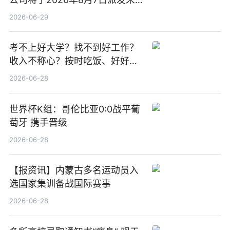
期股息每股人民币0.013元 每日
2026-06-29
焦点
考不上好大学？找不到好工作？
收入不称心？按时吃饭、好好睡
觉
2026-06-28
世界杯K组：哥伦比亚0:0战平葡
萄牙 携手晋级
2026-06-28
【报资讯】内蒙古多名运动员入
选国家集训备战国际赛事
2026-06-28