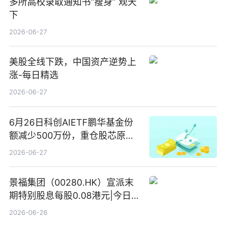
多所高校录取通知书“瘦身” 观天
下
2026-06-27
美股全线下跌，中国资产逆势上
涨-每日精选
2026-06-27
6月26日科创AIETF鹏华基金份
额减少500万份，重仓股芯原股
份、寒武纪、澜起科技 观速讯
2026-06-27
景福集团（00280.HK）宣派末
期特别股息每股0.08港元|今日快
看
2026-06-26