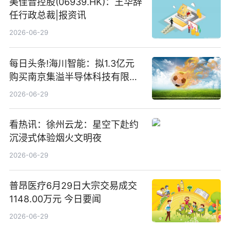
美佳音控股(06939.HK)：王华辞
任行政总裁|报资讯
2026-06-29
每日头条!海川智能：拟1.3亿元
购买南京集溢半导体科技有限公
司15.3%股权
2026-06-29
看热讯：徐州云龙：星空下赴约
沉浸式体验烟火文明夜
2026-06-29
普昂医疗6月29日大宗交易成交
1148.00万元 今日要闻
2026-06-29