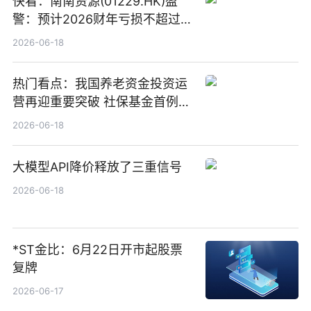
快看：南南资源(01229.HK)盈
警：预计2026财年亏损不超过
1000万港元
2026-06-18
热门看点：我国养老资金投资运
营再迎重要突破 社保基金首例期
货账户完成开立
2026-06-18
大模型API降价释放了三重信号
2026-06-18
*ST金比：6月22日开市起股票
复牌
2026-06-17