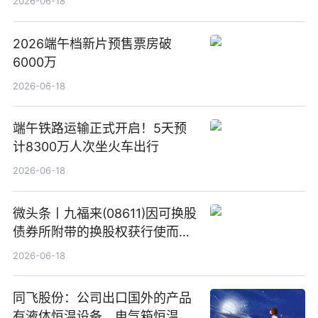
2026-06-18
2026端午档新片预售票房破
6000万
2026-06-18
端午铁路运输正式开启！5天预
计8300万人次坐火车出行
2026-06-18
微头条丨九福来(08611)因可换股
债券所附带的换股权获行使而发
行5200万股
2026-06-18
同飞股份：公司出口国外的产品
有液体恒温设备、电气箱恒温装