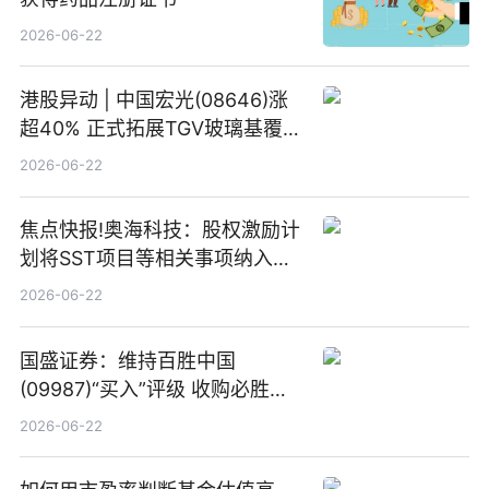
2026-06-22
港股异动 | 中国宏光(08646)涨
超40% 正式拓展TGV玻璃基覆铜
板新材料业务
2026-06-22
焦点快报!奥海科技：股权激励计
划将SST项目等相关事项纳入专
项业务发展考核指标
2026-06-22
国盛证券：维持百胜中国
(09987)“买入”评级 收购必胜客
中国增厚利润加速成长 信息
2026-06-22