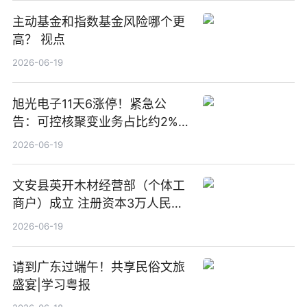
主动基金和指数基金风险哪个更
高？ 视点
2026-06-19
旭光电子11天6涨停！紧急公
告：可控核聚变业务占比约2%！
前沿热点
2026-06-19
文安县英开木材经营部（个体工
商户）成立 注册资本3万人民币
新要闻
2026-06-19
请到广东过端午！共享民俗文旅
盛宴|学习粤报