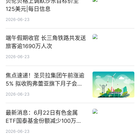
贝伦贝格上调默沙东目标价至
125美元|每日信息
2026-06-23
端午假期收官 长三角铁路共发送
旅客逾1690万人次
2026-06-23
焦点速递！圣贝拉集团午前涨逾
5% 拟收购弗蕾亚旗下月子会所
业务少数股权
2026-06-23
最新消息：6月22日有色金属
ETF国泰基金份额减少100万
份，重仓股紫金矿业、洛阳钼
2026-06-23
业、北方稀土