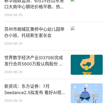
新华指数监测：6月25日山东港
口大商中心钢坯价格平稳、热轧
C料价格微幅下跌
2026-06-25
苏州市相城区黄桥中心幼儿园举
办小班、托班新生家长会
2026-06-25
世界数字经济产业(03708)完成
发行合共5600万股认购股份 净
筹约1007万港元 独家焦点
2026-06-25
新资讯：东方证券：7月
Seedance2.5拟发布 看好AI视频
创作工作流进一步提效
2026-06-25