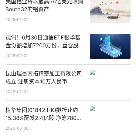
美国铝业将以最高56亿美元收购
South32的铝资产
2026-07-01
视讯！6月30日通信ETF银华基
金份额增加7200万份，重仓股新
易盛、中际旭创、立讯精密
2026-07-01
昆山瑞景宜拓精密加工有限公司
成立 注册资本10万人民币
2026-07-01
植华集团(01842.HK)拟折让约
15.38%配发2.4亿股 净筹780万
港元
2026-06-30