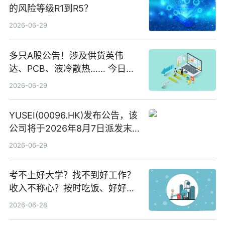
的风险等级R1到R5？
2026-06-29
多只A股公告！涉及供货英伟
达、PCB、液冷散热…… 今日快
讯
2026-06-29
YUSEI(00096.HK)发布公告，该
公司将于2026年8月7日派发末
期股息每股人民币0.013元 每日
2026-06-29
焦点
考不上好大学？找不到好工作？
收入不称心？按时吃饭、好好睡
觉
2026-06-28