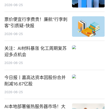
100%_新动态
2026-06-25
票价便宜行李费贵！廉航“行李刺
客”引质疑-快报
2026-06-25
关注：AI材料暴涨 化工周期复苏
迎多点机会
2026-06-25
今日报丨嘉高达资本因股份合并
削减16.67亿股
2026-06-25
AI本地部署催热服务器市场！大