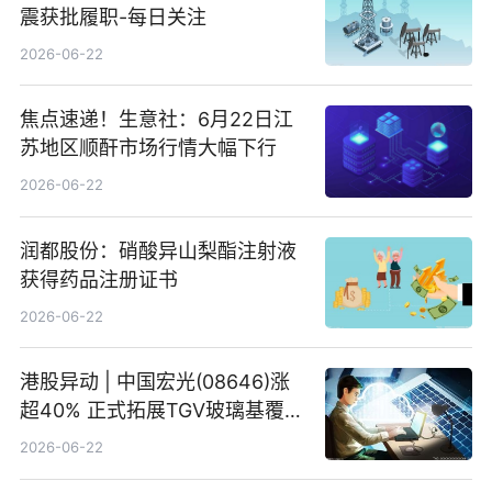
震获批履职-每日关注
2026-06-22
焦点速递！生意社：6月22日江
苏地区顺酐市场行情大幅下行
2026-06-22
润都股份：硝酸异山梨酯注射液
获得药品注册证书
2026-06-22
港股异动 | 中国宏光(08646)涨
超40% 正式拓展TGV玻璃基覆铜
板新材料业务
2026-06-22