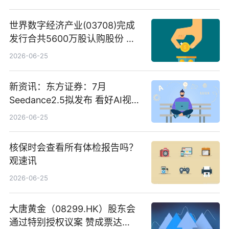
世界数字经济产业(03708)完成
发行合共5600万股认购股份 净
筹约1007万港元 独家焦点
2026-06-25
新资讯：东方证券：7月
Seedance2.5拟发布 看好AI视频
创作工作流进一步提效
2026-06-25
核保时会查看所有体检报告吗？
观速讯
2026-06-25
大唐黄金（08299.HK）股东会
通过特别授权议案 赞成票达