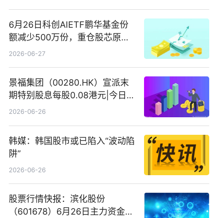
6月26日科创AIETF鹏华基金份
额减少500万份，重仓股芯原股
份、寒武纪、澜起科技 观速讯
2026-06-27
景福集团（00280.HK）宣派末
期特别股息每股0.08港元|今日快
看
2026-06-26
韩媒：韩国股市或已陷入“波动陷
阱”
2026-06-26
股票行情快报：滨化股份
（601678）6月26日主力资金净