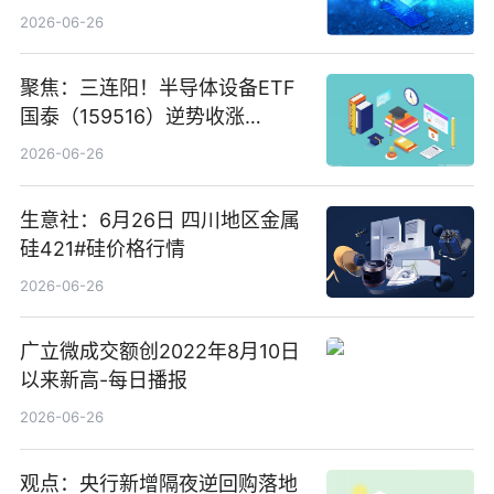
卖出5964.34万元
2026-06-26
聚焦：三连阳！半导体设备ETF
国泰（159516）逆势收涨
3.5%，近10日累计净流入超65
2026-06-26
亿元
生意社：6月26日 四川地区金属
硅421#硅价格行情
2026-06-26
广立微成交额创2022年8月10日
以来新高-每日播报
2026-06-26
观点：央行新增隔夜逆回购落地