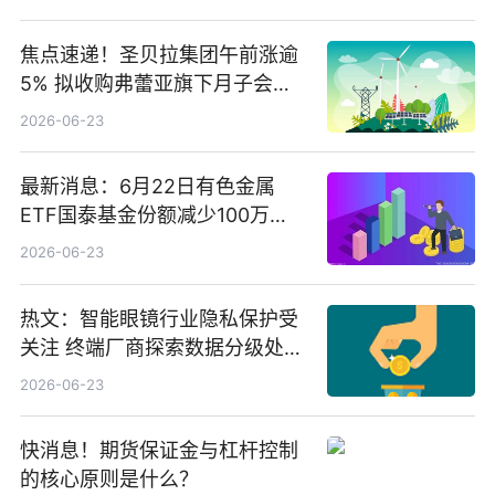
焦点速递！圣贝拉集团午前涨逾
5% 拟收购弗蕾亚旗下月子会所
业务少数股权
2026-06-23
最新消息：6月22日有色金属
ETF国泰基金份额减少100万
份，重仓股紫金矿业、洛阳钼
2026-06-23
业、北方稀土
热文：智能眼镜行业隐私保护受
关注 终端厂商探索数据分级处理
等方案
2026-06-23
快消息！期货保证金与杠杆控制
的核心原则是什么？