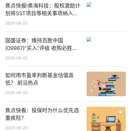
焦点快报!奥海科技：股权激励计
划将SST项目等相关事项纳入专
项业务发展考核指标
2026-06-22
国盛证券：维持百胜中国
(09987)“买入”评级 收购必胜客
中国增厚利润加速成长 信息
2026-06-22
如何用市盈率判断基金估值高
低？ 前沿热点
2026-06-20
焦点快看：投保时为什么优先选
重疾险？
2026-06-20