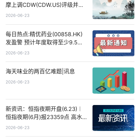
摩上调CDW(CDW.US)评级并看
高IBM(IBM.US)戴尔(DELL.US)
2026-06-23
目标价
每日热点:精优药业(00858.HK)
发盈警 预计年度取得至少9.5亿
港元的亏损 同比盈转亏
2026-06-23
海天味业的两百亿难题|讯息
2026-06-23
新资讯：恒指夜期开盘(6.23)︱
恒指夜期(6月)报23359点 高水
23点
2026-06-23