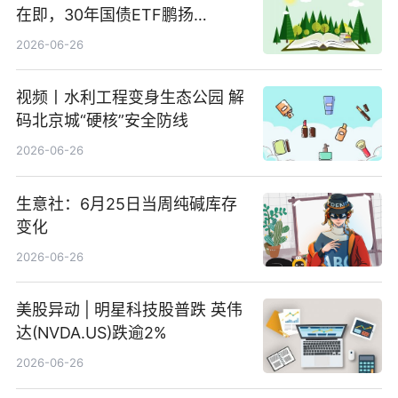
在即，30年国债ETF鹏扬
(511090) 盘中小幅上涨
2026-06-26
视频丨水利工程变身生态公园 解
码北京城“硬核”安全防线
2026-06-26
生意社：6月25日当周纯碱库存
变化
2026-06-26
美股异动 | 明星科技股普跌 英伟
达(NVDA.US)跌逾2%
2026-06-26