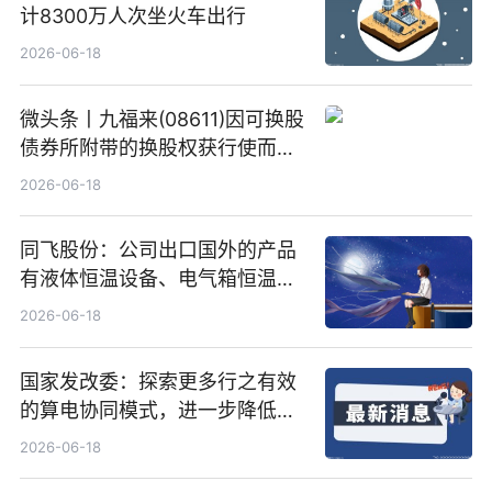
计8300万人次坐火车出行
2026-06-18
微头条丨九福来(08611)因可换股
债券所附带的换股权获行使而发
行5200万股
2026-06-18
同飞股份：公司出口国外的产品
有液体恒温设备、电气箱恒温装
置、纯水冷却单元和特种换热器
2026-06-18
国家发改委：探索更多行之有效
的算电协同模式，进一步降低网
络传输时延_最资讯
2026-06-18