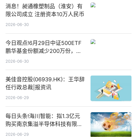
消息！昶通橡塑制品（淮安）有
限公司成立 注册资本10万人民币
2026-06-30
今日观点!6月29日中证500ETF
鹏华基金份额减少200万份，重
仓股亨通光电、赤峰黄金、佰维
2026-06-30
存储
美佳音控股(06939.HK)：王华辞
任行政总裁|报资讯
2026-06-29
每日头条!海川智能：拟1.3亿元
购买南京集溢半导体科技有限公
司15.3%股权
2026-06-29