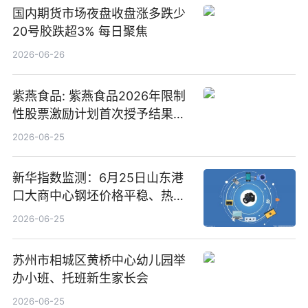
国内期货市场夜盘收盘涨多跌少
20号胶跌超3% 每日聚焦
2026-06-26
紫燕食品: 紫燕食品2026年限制
性股票激励计划首次授予结果公
告-微资讯
2026-06-25
新华指数监测：6月25日山东港
口大商中心钢坯价格平稳、热轧
C料价格微幅下跌
2026-06-25
苏州市相城区黄桥中心幼儿园举
办小班、托班新生家长会
2026-06-25