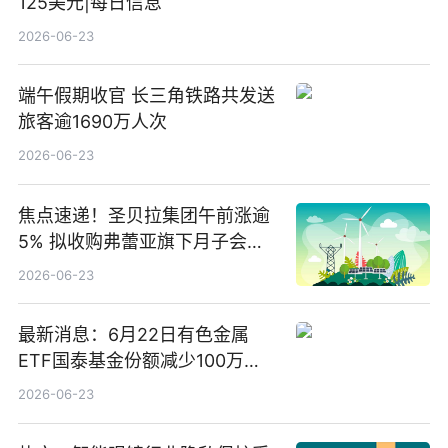
125美元|每日信息
2026-06-23
端午假期收官 长三角铁路共发送
旅客逾1690万人次
2026-06-23
焦点速递！圣贝拉集团午前涨逾
5% 拟收购弗蕾亚旗下月子会所
业务少数股权
2026-06-23
最新消息：6月22日有色金属
ETF国泰基金份额减少100万
份，重仓股紫金矿业、洛阳钼
2026-06-23
业、北方稀土