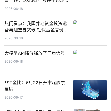
警：预计2026财年亏损不超过
1000万港元
2026-06-18
热门看点：我国养老资金投资运
营再迎重要突破 社保基金首例期
货账户完成开立
2026-06-18
大模型API降价释放了三重信号
2026-06-18
*ST金比：6月22日开市起股票
复牌
2026-06-17