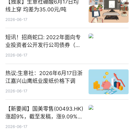
【独家】生意社硼酸6月17日均
线上穿 均差为35.00元/吨
2026-06-17
短讯！招商蛇口: 2022年面向专
业投资者公开发行公司债券（第
二期）（品种二）2026年付息公
2026-06-17
告
热议:生意社：2026年6月17日浙
江嘉兴山鹰纸业废纸价格下调
2026-06-17
【新要闻】国美零售(00493.HK)
涨超9%，截至发稿，涨9.09%，
报0.012港元，成交额37.26万港
2026-06-17
元