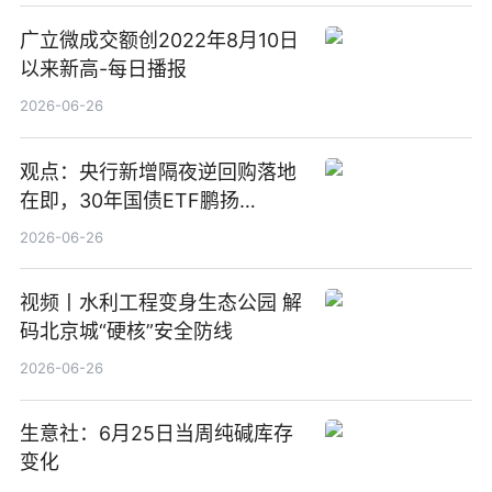
广立微成交额创2022年8月10日
以来新高-每日播报
2026-06-26
观点：央行新增隔夜逆回购落地
在即，30年国债ETF鹏扬
(511090) 盘中小幅上涨
2026-06-26
视频丨水利工程变身生态公园 解
码北京城“硬核”安全防线
2026-06-26
生意社：6月25日当周纯碱库存
变化