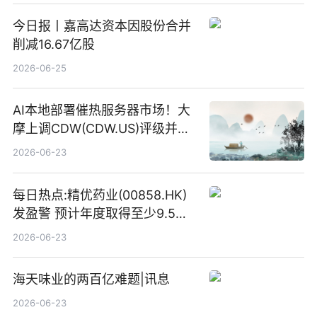
今日报丨嘉高达资本因股份合并
削减16.67亿股
2026-06-25
AI本地部署催热服务器市场！大
摩上调CDW(CDW.US)评级并看
高IBM(IBM.US)戴尔(DELL.US)
2026-06-23
目标价
每日热点:精优药业(00858.HK)
发盈警 预计年度取得至少9.5亿
港元的亏损 同比盈转亏
2026-06-23
海天味业的两百亿难题|讯息
2026-06-23