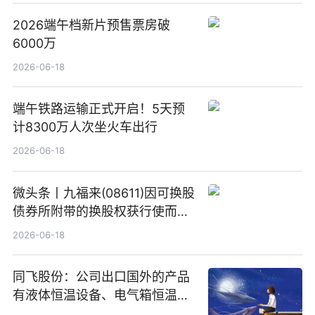
2026端午档新片预售票房破
6000万
2026-06-18
端午铁路运输正式开启！5天预
计8300万人次坐火车出行
2026-06-18
微头条丨九福来(08611)因可换股
债券所附带的换股权获行使而发
行5200万股
2026-06-18
同飞股份：公司出口国外的产品
有液体恒温设备、电气箱恒温装
置、纯水冷却单元和特种换热器