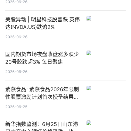
2026-06-26
美股异动 | 明星科技股普跌 英伟
达(NVDA.US)跌逾2%
2026-06-26
国内期货市场夜盘收盘涨多跌少
20号胶跌超3% 每日聚焦
2026-06-26
紫燕食品: 紫燕食品2026年限制
性股票激励计划首次授予结果公
告-微资讯
2026-06-25
新华指数监测：6月25日山东港