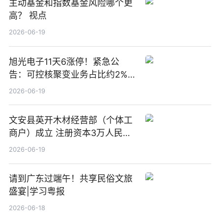
主动基金和指数基金风险哪个更
高？ 视点
2026-06-19
旭光电子11天6涨停！紧急公
告：可控核聚变业务占比约2%！
前沿热点
2026-06-19
文安县英开木材经营部（个体工
商户）成立 注册资本3万人民币
新要闻
2026-06-19
请到广东过端午！共享民俗文旅
盛宴|学习粤报
2026-06-18