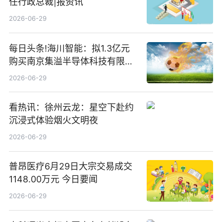
任行政总裁|报资讯
2026-06-29
每日头条!海川智能：拟1.3亿元
购买南京集溢半导体科技有限公
司15.3%股权
2026-06-29
看热讯：徐州云龙：星空下赴约
沉浸式体验烟火文明夜
2026-06-29
普昂医疗6月29日大宗交易成交
1148.00万元 今日要闻
2026-06-29