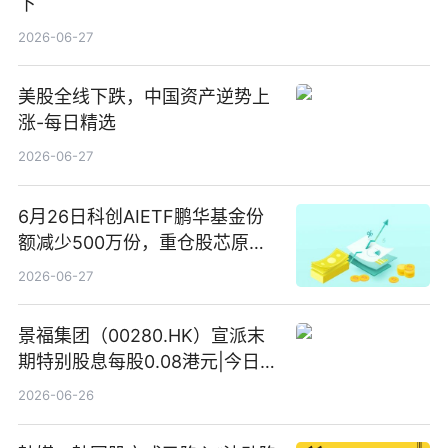
下
2026-06-27
美股全线下跌，中国资产逆势上
涨-每日精选
2026-06-27
6月26日科创AIETF鹏华基金份
额减少500万份，重仓股芯原股
份、寒武纪、澜起科技 观速讯
2026-06-27
景福集团（00280.HK）宣派末
期特别股息每股0.08港元|今日快
看
2026-06-26