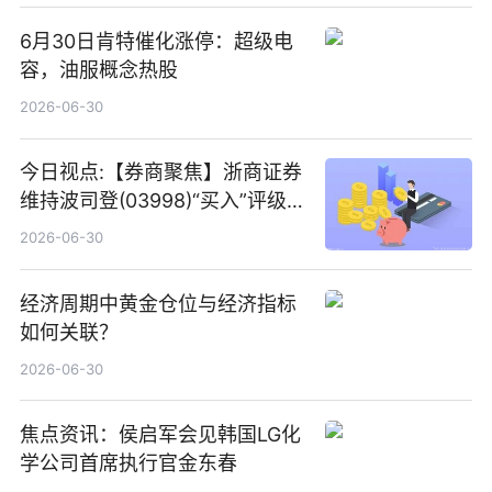
6月30日肯特催化涨停：超级电
容，油服概念热股
2026-06-30
今日视点:【券商聚焦】浙商证券
维持波司登(03998)“买入”评级
指其业绩高质量稳增长
2026-06-30
经济周期中黄金仓位与经济指标
如何关联？
2026-06-30
焦点资讯：侯启军会见韩国LG化
学公司首席执行官金东春