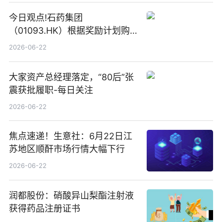
今日观点!石药集团
（01093.HK）根据奖励计划购
回580万股
2026-06-22
大家资产总经理落定，“80后”张
震获批履职-每日关注
2026-06-22
焦点速递！生意社：6月22日江
苏地区顺酐市场行情大幅下行
2026-06-22
润都股份：硝酸异山梨酯注射液
获得药品注册证书