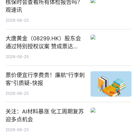
核保时会查看所有体检报告吗？
观速讯
2026-06-25
大唐黄金（08299.HK）股东会
通过特别授权议案 赞成票达
100%_新动态
2026-06-25
票价便宜行李费贵！廉航“行李刺
客”引质疑-快报
2026-06-25
关注：AI材料暴涨 化工周期复苏
迎多点机会
2026-06-25