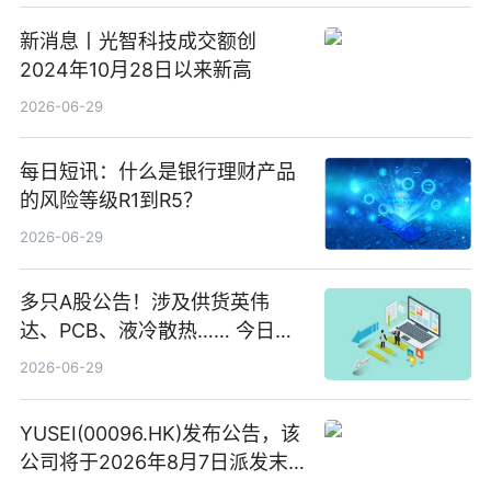
新消息丨光智科技成交额创
2024年10月28日以来新高
2026-06-29
每日短讯：什么是银行理财产品
的风险等级R1到R5？
2026-06-29
多只A股公告！涉及供货英伟
达、PCB、液冷散热…… 今日快
讯
2026-06-29
YUSEI(00096.HK)发布公告，该
公司将于2026年8月7日派发末
期股息每股人民币0.013元 每日