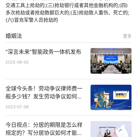
交通工具上抢劫的;(三)抢劫银行或者其他金融机构的;(四)
多次抢劫或者抢劫数额巨大的;(五)抢劫致人重伤、死亡的;
(六)冒充军警人员抢劫的
婚姻法
更多
“深言未来”智能政务一体机发布
2025-06-05
全球今头条！劳动争议律师费一
般多少钱？发生劳动争议如何算
工资？
2023-07-06
今日视点：分居的期限是怎么样
规定的？写分居协议如何才能有