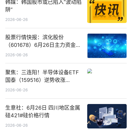
韩媒：韩国股市或已陷入“波动陷
阱”
2026-06-26
股票行情快报：滨化股份
（601678）6月26日主力资金净
卖出5964.34万元
2026-06-26
聚焦：三连阳！半导体设备ETF
国泰（159516）逆势收涨
3.5%，近10日累计净流入超65
2026-06-26
亿元
生意社：6月26日 四川地区金属
硅421#硅价格行情
2026-06-26