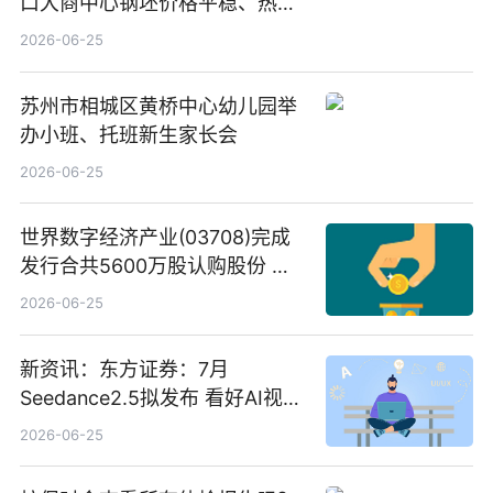
口大商中心钢坯价格平稳、热轧
C料价格微幅下跌
2026-06-25
苏州市相城区黄桥中心幼儿园举
办小班、托班新生家长会
2026-06-25
世界数字经济产业(03708)完成
发行合共5600万股认购股份 净
筹约1007万港元 独家焦点
2026-06-25
新资讯：东方证券：7月
Seedance2.5拟发布 看好AI视频
创作工作流进一步提效
2026-06-25