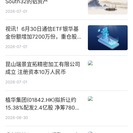
South32的铝资产
2026-07-01
视讯！6月30日通信ETF银华基
金份额增加7200万份，重仓股新
易盛、中际旭创、立讯精密
2026-07-01
昆山瑞景宜拓精密加工有限公司
成立 注册资本10万人民币
2026-07-01
植华集团(01842.HK)拟折让约
15.38%配发2.4亿股 净筹780万
港元
2026-06-30