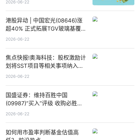
2026-06-22
港股异动 | 中国宏光(08646)涨
超40% 正式拓展TGV玻璃基覆铜
板新材料业务
2026-06-22
焦点快报!奥海科技：股权激励计
划将SST项目等相关事项纳入专
项业务发展考核指标
2026-06-22
国盛证券：维持百胜中国
(09987)“买入”评级 收购必胜客
中国增厚利润加速成长 信息
2026-06-22
如何用市盈率判断基金估值高