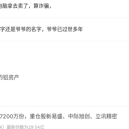
的电脑拿去卖了，算诈骗，
字还是爷爷的名字，爷爷已过世多年
2的铝资产
加7200万份，重仓股新易盛、中际旭创、立讯精密
4）最新份额为29 54亿