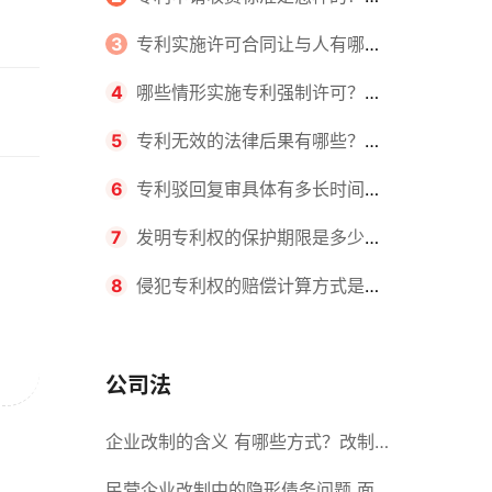
请不同类型的专利所需要的钱不同
3
专利实施许可合同让与人有哪些
主要义务？专利实施许可合同与专利
4
哪些情形实施专利强制许可？专
许可合同有什么区别？
利强制许可的前提条件是什么？
5
专利无效的法律后果有哪些？专
利的无效情形有哪些？
6
专利驳回复审具体有多长时间？
哪些情况下专利申请可能被驳回？
7
发明专利权的保护期限是多少
年？非专利发明人是否有专利申请
8
侵犯专利权的赔偿计算方式是什
权？
么？侵犯专利权的诉讼时效为多长时
间？
公司法
企业改制的含义 有哪些方式？改制
后国企员工属于什么性质？
民营企业改制中的隐形债务问题 面