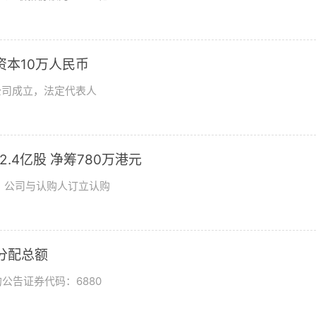
资本10万人民币
公司成立，法定代表人
发2.4亿股 净筹780万港元
日，公司与认购人订立认购
润分配总额
公告证券代码：6880