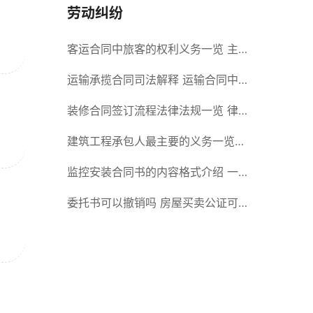
劳动纠纷
客运合同中旅客的权利义务一览 主
要包括这些内容
运输承揽合同司法解释 运输合同中
承运人的义务有哪些
装修合同签订流程法律法规一览 律
师解答
建筑工程承包人最主要的义务一览
承包合同内容介绍
监控安装合同书的内容格式介绍 一
般包括这些条款
委托书可以撤销吗 房屋买卖公证可
否撤销