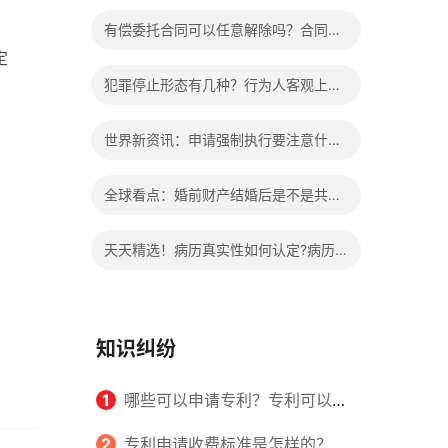
办?被执行人信息多久可以消除?
有偿委托合同可以任意解除吗？合同无
定
效的处理看这里|热门看点
犯罪停止形态有几种？行为人客观上实
施了中止犯罪的行为指的是什么？
世界新资讯：申请强制执行要注意什么
申请法院强制执行的费用由谁出？
全球看点：婚前财产结婚后是不是共同
财产？婚前财产婚后产生的收益如何分
天天精选！病历真实性如何认定?病历
割？
书写规范是怎样的？
知识纠纷
1
哪些可以申请专利？专利可以同
时多个人一起申请吗？
2
专利申请收费标准是怎样的？申