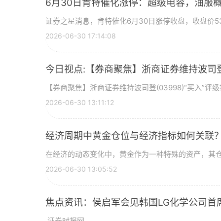
6月30日肯特催化涨停：超级电容，油服
证券之星消息，肯特催化6月30日涨停收盘，收盘价53
2026-06-30 17:14:08
今日视点:【券商聚焦】浙商证券维持波司登(
【券商聚焦】浙商证券维持波司登(03998)“买入”
2026-06-30 13:11:12
经济周期中黄金仓位与经济指标如何关联
在经济的动态变化中，黄金作为一种特殊的资产，其
2026-06-30 13:05:52
焦点资讯：侯启军会见韩国LG化学公司首
,证券时报网