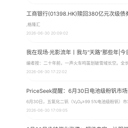
工商银行(01398.HK)赎回380亿元次级债
,格隆汇
2026-06-30 20:09:02
我在现场·光影流年丨我与“天路”那些年|今
编者按：二十年前，一声火车鸣笛划破雪域长空。全长
2026-06-30 17:22:02
PriceSeek提醒：6月30日电池级粉钒
6月30日，五氧化二钒（V₂O₅≥99 5%电池级粉钒）市
2026-06-30 17:09:05