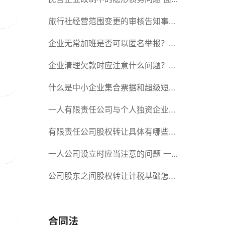
对隐形债务问题应该如何解决？
旅行社经营范围变更的审核告知事项
旅游业的发展现状和趋势
企业无常加班是否可以匿名举报？强
制加班公司没有加班费怎么办？
企业清理欠款时应注意什么问题？企
业短期借款需要注意哪些事项？
什么是中小企业集合票据和超级短期
融资券？一起来了解一下吧！
一人有限责任公司与个人独资企业的
区别 这些知识你都知道吗？
有限责任公司股权转让具体有哪些形
式？来了解下这五种形式
一人公司设立时应当注意的问题 一
人公司的特征
公司股东之间股权转让计税基础怎么
确认？公司股东之间的股权转让要符
合什么要件？
合同法