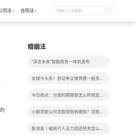
公司法
合同法
婚姻法
“深言未来”智能政务一体机发布
全球今头条！劳动争议律师费一般多少
钱？发生劳动争议如何算工资？
今日视点：分居的期限是怎么样规定
的？写分居协议如何才能有效？
的
小额贷款公司贷款原则有哪些？贷款不
还有什么后果？
新消息丨被执行人无力偿还债务怎么