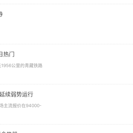
券
日热门
1956公里的青藏铁路
市场延续弱势运行
场主流报价在94000-