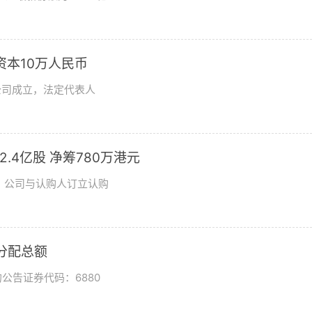
资本10万人民币
公司成立，法定代表人
发2.4亿股 净筹780万港元
日，公司与认购人订立认购
润分配总额
公告证券代码：6880