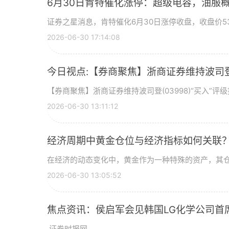
6月30日肯特催化涨停：超级电容，油服
证券之星消息，肯特催化6月30日涨停收盘，收盘价53
2026-06-30 17:14:08
今日视点:【券商聚焦】浙商证券维持波司登(
【券商聚焦】浙商证券维持波司登(03998)“买入”
2026-06-30 13:11:12
经济周期中黄金仓位与经济指标如何关联
在经济的动态变化中，黄金作为一种特殊的资产，其
2026-06-30 13:05:52
焦点资讯：侯启军会见韩国LG化学公司首
,证券时报网