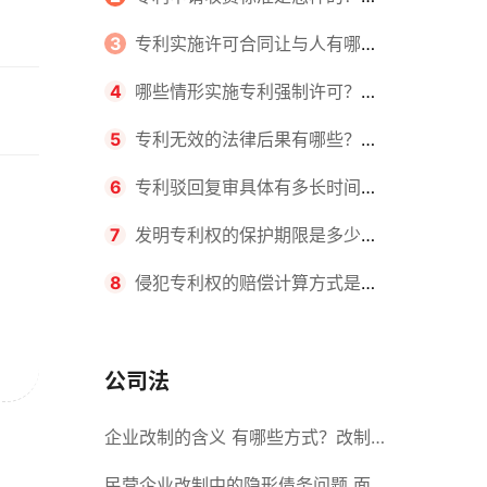
请不同类型的专利所需要的钱不同
3
专利实施许可合同让与人有哪些
主要义务？专利实施许可合同与专利
4
哪些情形实施专利强制许可？专
许可合同有什么区别？
利强制许可的前提条件是什么？
5
专利无效的法律后果有哪些？专
利的无效情形有哪些？
6
专利驳回复审具体有多长时间？
哪些情况下专利申请可能被驳回？
7
发明专利权的保护期限是多少
年？非专利发明人是否有专利申请
8
侵犯专利权的赔偿计算方式是什
权？
么？侵犯专利权的诉讼时效为多长时
间？
公司法
企业改制的含义 有哪些方式？改制
后国企员工属于什么性质？
民营企业改制中的隐形债务问题 面