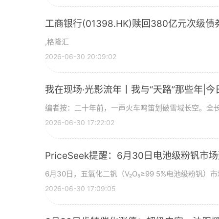
工商银行(01398.HK)赎回380亿元次级债
,格隆汇
2026-06-30 20:09:02
我在现场·光影流年丨我与“天路”那些年|今
编者按：二十年前，一声火车鸣笛划破雪域长空。全长
2026-06-30 17:22:02
PriceSeek提醒：6月30日电池级粉钒
6月30日，五氧化二钒（V₂O₅≥99 5%电池级粉钒）市
2026-06-30 17:09:05