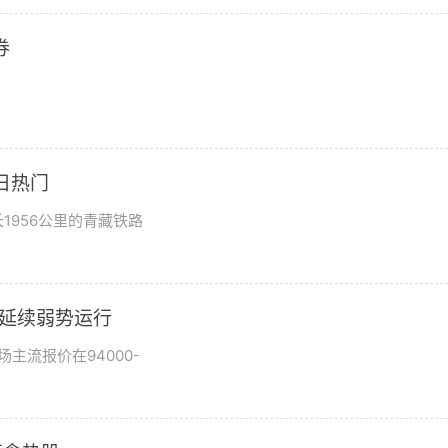
券
日热门
1956公里的青藏铁路
市场延续弱势运行
场主流报价在94000-