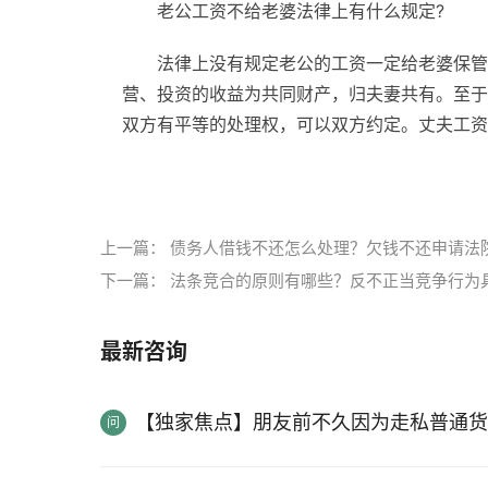
老公工资不给老婆法律上有什么规定?
法律上没有规定老公的工资一定给老婆保管
营、投资的收益为共同财产，归夫妻共有。至于
双方有平等的处理权，可以双方约定。丈夫工资
标签：
工资算夫妻共同财产吗
老公工资不给老
上一篇：
债务人借钱不还怎么处理？欠钱不还申请法
下一篇：
法条竞合的原则有哪些？反不正当竞争行为
最新咨询
【独家焦点】朋友前不久因为走私普通货