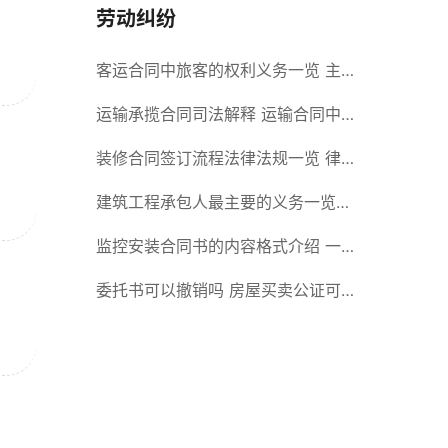
劳动纠纷
客运合同中旅客的权利义务一览 主
要包括这些内容
运输承揽合同司法解释 运输合同中
承运人的义务有哪些
装修合同签订流程法律法规一览 律
师解答
建筑工程承包人最主要的义务一览
承包合同内容介绍
监控安装合同书的内容格式介绍 一
般包括这些条款
委托书可以撤销吗 房屋买卖公证可
否撤销