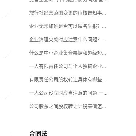
对隐形债务问题应该如何解决？
旅行社经营范围变更的审核告知事项
旅游业的发展现状和趋势
企业无常加班是否可以匿名举报？强
制加班公司没有加班费怎么办？
企业清理欠款时应注意什么问题？企
业短期借款需要注意哪些事项？
什么是中小企业集合票据和超级短期
融资券？一起来了解一下吧！
一人有限责任公司与个人独资企业的
区别 这些知识你都知道吗？
有限责任公司股权转让具体有哪些形
式？来了解下这五种形式
一人公司设立时应当注意的问题 一
人公司的特征
公司股东之间股权转让计税基础怎么
确认？公司股东之间的股权转让要符
合什么要件？
合同法