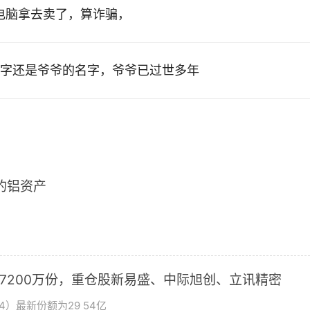
的电脑拿去卖了，算诈骗，
字还是爷爷的名字，爷爷已过世多年
2的铝资产
加7200万份，重仓股新易盛、中际旭创、立讯精密
4）最新份额为29 54亿