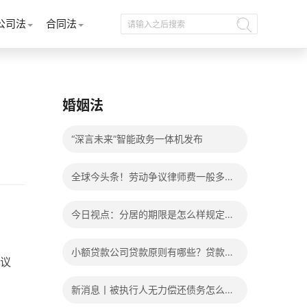
公司法
合同法
婚姻法
“深言未来”智能政务一体机发布
全球今头条！劳动争议律师费一般多少
钱？发生劳动争议如何算工资？
今日视点：分居的期限是怎么样规定
的？写分居协议如何才能有效？
小额贷款公司贷款原则有哪些？贷款不
议
还有什么后果？
新消息丨被执行人无力偿还债务怎么