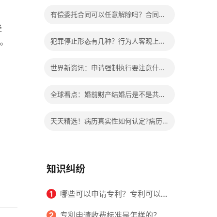
办?被执行人信息多久可以消除?
有偿委托合同可以任意解除吗？合同无
经
效的处理看这里|热门看点
。
犯罪停止形态有几种？行为人客观上实
施了中止犯罪的行为指的是什么？
世界新资讯：申请强制执行要注意什么
申请法院强制执行的费用由谁出？
全球看点：婚前财产结婚后是不是共同
财产？婚前财产婚后产生的收益如何分
天天精选！病历真实性如何认定?病历
割？
书写规范是怎样的？
知识纠纷
1
哪些可以申请专利？专利可以同
时多个人一起申请吗？
2
专利申请收费标准是怎样的？申