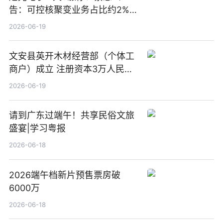
告：可控核聚变业务占比约2%！
前沿热点
2026-06-19
文安县英开木材经营部（个体工
商户）成立 注册资本3万人民币
新要闻
2026-06-19
请到广东过端午！共享民俗文旅
盛宴|学习粤报
2026-06-18
2026端午档新片预售票房破
6000万
2026-06-18