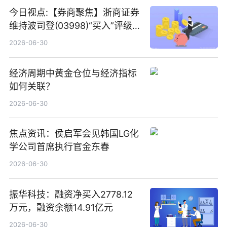
今日视点:【券商聚焦】浙商证券
维持波司登(03998)“买入”评级
指其业绩高质量稳增长
2026-06-30
经济周期中黄金仓位与经济指标
如何关联？
2026-06-30
焦点资讯：侯启军会见韩国LG化
学公司首席执行官金东春
2026-06-30
振华科技：融资净买入2778.12
万元，融资余额14.91亿元
2026-06-30