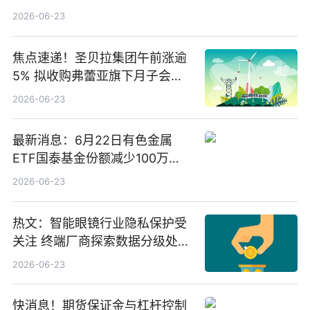
2026-06-23
焦点速递！圣贝拉集团午前涨逾
5% 拟收购弗蕾亚旗下月子会所
业务少数股权
2026-06-23
最新消息：6月22日有色金属
ETF国泰基金份额减少100万
份，重仓股紫金矿业、洛阳钼
2026-06-23
业、北方稀土
热文：智能眼镜行业隐私保护受
关注 终端厂商探索数据分级处理
等方案
2026-06-23
快消息！期货保证金与杠杆控制