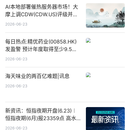
AI本地部署催热服务器市场！大
摩上调CDW(CDW.US)评级并看
高IBM(IBM.US)戴尔(DELL.US)
2026-06-23
目标价
每日热点:精优药业(00858.HK)
发盈警 预计年度取得至少9.5亿
港元的亏损 同比盈转亏
2026-06-23
海天味业的两百亿难题|讯息
2026-06-23
新资讯：恒指夜期开盘(6.23)︱
恒指夜期(6月)报23359点 高水
23点
2026-06-23