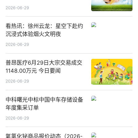
司15.3%股权
2026-06-29
看热讯：徐州云龙：星空下赴约
沉浸式体验烟火文明夜
2026-06-29
普昂医疗6月29日大宗交易成交
1148.00万元 今日要闻
2026-06-29
中科曙光中标中国中车存储设备
年度集采订单
2026-06-29
氧氯化铋商品报价动态（2026-