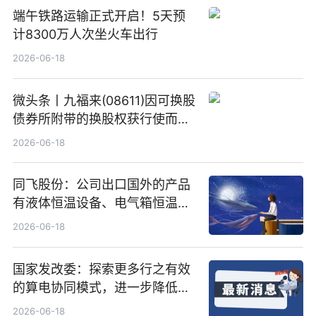
端午铁路运输正式开启！5天预
计8300万人次坐火车出行
2026-06-18
微头条丨九福来(08611)因可换股
债券所附带的换股权获行使而发
行5200万股
2026-06-18
同飞股份：公司出口国外的产品
有液体恒温设备、电气箱恒温装
置、纯水冷却单元和特种换热器
2026-06-18
国家发改委：探索更多行之有效
的算电协同模式，进一步降低网
络传输时延_最资讯
2026-06-18