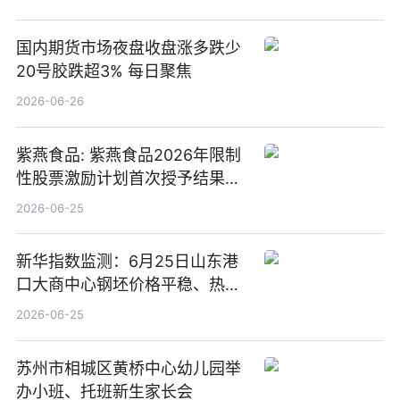
国内期货市场夜盘收盘涨多跌少
20号胶跌超3% 每日聚焦
2026-06-26
紫燕食品: 紫燕食品2026年限制
性股票激励计划首次授予结果公
告-微资讯
2026-06-25
新华指数监测：6月25日山东港
口大商中心钢坯价格平稳、热轧
C料价格微幅下跌
2026-06-25
苏州市相城区黄桥中心幼儿园举
办小班、托班新生家长会