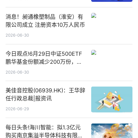
消息！昶通橡塑制品（淮安）有
限公司成立 注册资本10万人民币
2026-06-30
今日观点!6月29日中证500ETF
鹏华基金份额减少200万份，重
仓股亨通光电、赤峰黄金、佰维
2026-06-30
存储
美佳音控股(06939.HK)：王华辞
任行政总裁|报资讯
2026-06-29
每日头条!海川智能：拟1.3亿元
购买南京集溢半导体科技有限公