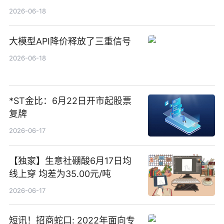
货账户完成开立
2026-06-18
大模型API降价释放了三重信号
2026-06-18
*ST金比：6月22日开市起股票
复牌
2026-06-17
【独家】生意社硼酸6月17日均
线上穿 均差为35.00元/吨
2026-06-17
短讯！招商蛇口: 2022年面向专