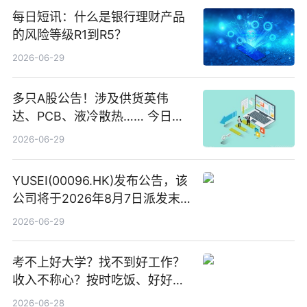
每日短讯：什么是银行理财产品
的风险等级R1到R5？
2026-06-29
多只A股公告！涉及供货英伟
达、PCB、液冷散热…… 今日快
讯
2026-06-29
YUSEI(00096.HK)发布公告，该
公司将于2026年8月7日派发末
期股息每股人民币0.013元 每日
2026-06-29
焦点
考不上好大学？找不到好工作？
收入不称心？按时吃饭、好好睡
觉
2026-06-28