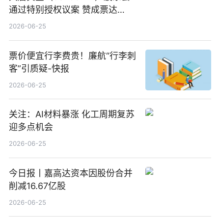
通过特别授权议案 赞成票达
100%_新动态
2026-06-25
票价便宜行李费贵！廉航“行李刺
客”引质疑-快报
2026-06-25
关注：AI材料暴涨 化工周期复苏
迎多点机会
2026-06-25
今日报丨嘉高达资本因股份合并
削减16.67亿股
2026-06-25