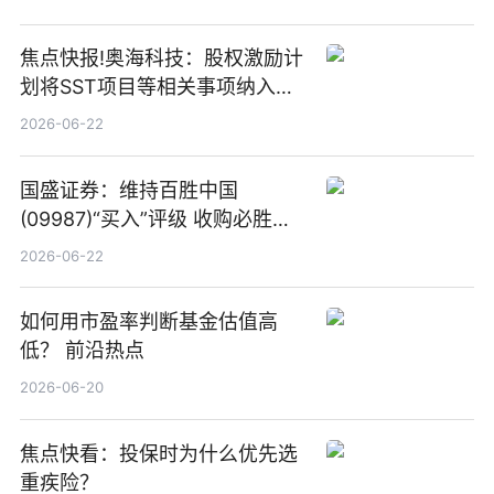
焦点快报!奥海科技：股权激励计
划将SST项目等相关事项纳入专
项业务发展考核指标
2026-06-22
国盛证券：维持百胜中国
(09987)“买入”评级 收购必胜客
中国增厚利润加速成长 信息
2026-06-22
如何用市盈率判断基金估值高
低？ 前沿热点
2026-06-20
焦点快看：投保时为什么优先选
重疾险？