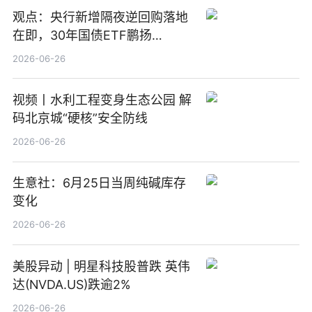
观点：央行新增隔夜逆回购落地
在即，30年国债ETF鹏扬
(511090) 盘中小幅上涨
2026-06-26
视频丨水利工程变身生态公园 解
码北京城“硬核”安全防线
2026-06-26
生意社：6月25日当周纯碱库存
变化
2026-06-26
美股异动 | 明星科技股普跌 英伟
达(NVDA.US)跌逾2%
2026-06-26