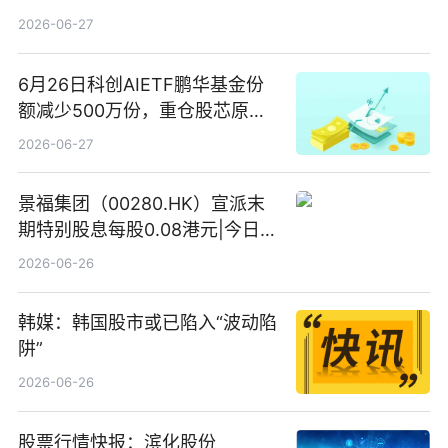
2026-06-27
6月26日科创AIETF鹏华基金份
额减少500万份，重仓股芯原股
份、寒武纪、澜起科技 观速讯
2026-06-27
景福集团（00280.HK）宣派末
期特别股息每股0.08港元|今日快
看
2026-06-26
韩媒：韩国股市或已陷入“波动陷
阱”
2026-06-26
股票行情快报：滨化股份