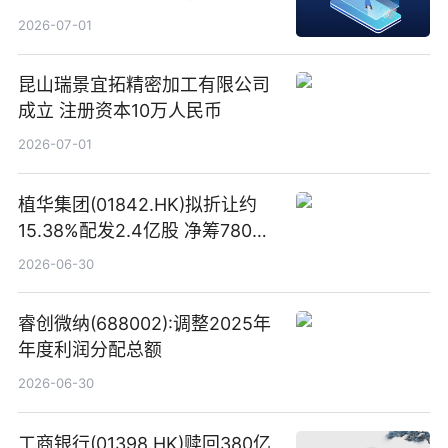
易盛、中际旭创、立讯精密
2026-07-01
昆山瑞景宜拓精密加工有限公司
成立 注册资本10万人民币
2026-07-01
植华集团(01842.HK)拟折让约
15.38%配发2.4亿股 净筹780万
港元
2026-06-30
睿创微纳(688002):调整2025年
年度利润分配总额
2026-06-30
工商银行(01398.HK)赎回380亿