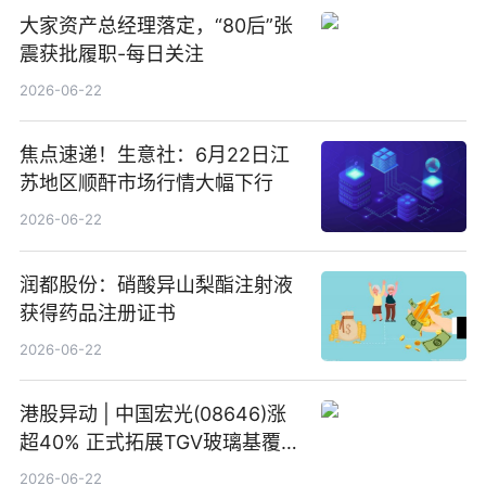
大家资产总经理落定，“80后”张
震获批履职-每日关注
2026-06-22
焦点速递！生意社：6月22日江
苏地区顺酐市场行情大幅下行
2026-06-22
润都股份：硝酸异山梨酯注射液
获得药品注册证书
2026-06-22
港股异动 | 中国宏光(08646)涨
超40% 正式拓展TGV玻璃基覆铜
板新材料业务
2026-06-22