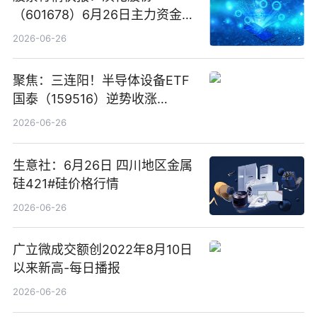
（601678）6月26日主力资金净
卖出5964.34万元
2026-06-26
聚焦：三连阳！半导体设备ETF
国泰（159516）逆势收涨
3.5%，近10日累计净流入超65
2026-06-26
亿元
生意社：6月26日 四川地区金属
硅421#硅价格行情
2026-06-26
广立微成交额创2022年8月10日
以来新高-每日播报
2026-06-26