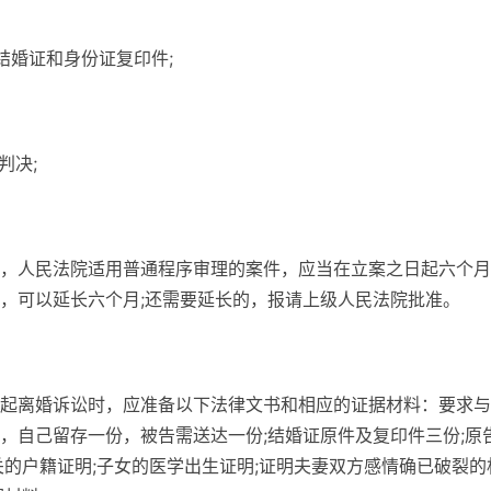
结婚证和身份证复印件;
判决;
，人民法院适用普通程序审理的案件，应当在立案之日起六个月
，可以延长六个月;还需要延长的，报请上级人民法院批准。
起离婚诉讼时，应准备以下法律文书和相应的证据材料：要求与
，自己留存一份，被告需送达一份;结婚证原件及复印件三份;原
关的户籍证明;子女的医学出生证明;证明夫妻双方感情确已破裂的