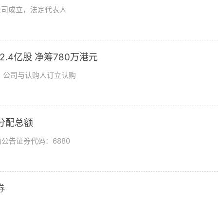
公司成立，法定代表人
发2.4亿股 净筹780万港元
日，公司与认购人订立认购
润分配总额
公告证券代码：6880
券