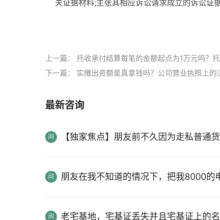
关证据材料;主张其相应诉讼请求成立的诉讼证
标签：
人民法院
向法院起诉
离婚诉讼
上一篇：
托收承付结算每笔的金额起点为1万元吗？
下一篇：
实缴出资额是真拿钱吗？公司营业执照上的
最新咨询
【独家焦点】朋友前不久因为走私普通货
朋友在我不知道的情况下，把我8000
老宅基地，宅基证丢失并且宅基证上的名