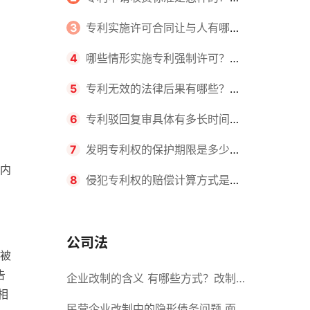
请不同类型的专利所需要的钱不同
3
专利实施许可合同让与人有哪些
主要义务？专利实施许可合同与专利
4
哪些情形实施专利强制许可？专
许可合同有什么区别？
利强制许可的前提条件是什么？
5
专利无效的法律后果有哪些？专
利的无效情形有哪些？
6
专利驳回复审具体有多长时间？
哪些情况下专利申请可能被驳回？
7
发明专利权的保护期限是多少
内
年？非专利发明人是否有专利申请
8
侵犯专利权的赔偿计算方式是什
权？
么？侵犯专利权的诉讼时效为多长时
间？
公司法
被
告
企业改制的含义 有哪些方式？改制
相
后国企员工属于什么性质？
民营企业改制中的隐形债务问题 面