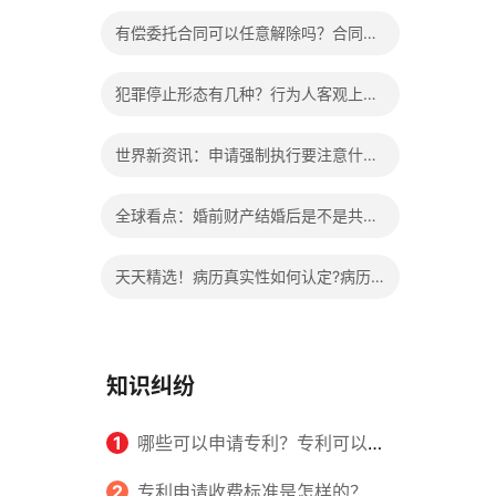
办?被执行人信息多久可以消除?
有偿委托合同可以任意解除吗？合同无
效的处理看这里|热门看点
犯罪停止形态有几种？行为人客观上实
施了中止犯罪的行为指的是什么？
世界新资讯：申请强制执行要注意什么
申请法院强制执行的费用由谁出？
全球看点：婚前财产结婚后是不是共同
财产？婚前财产婚后产生的收益如何分
天天精选！病历真实性如何认定?病历
割？
书写规范是怎样的？
知识纠纷
1
哪些可以申请专利？专利可以同
时多个人一起申请吗？
2
专利申请收费标准是怎样的？申