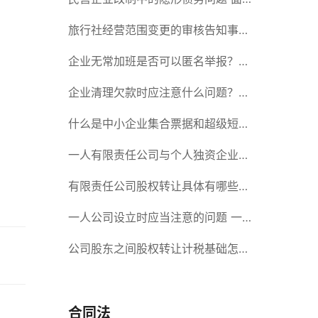
对隐形债务问题应该如何解决？
旅行社经营范围变更的审核告知事项
旅游业的发展现状和趋势
企业无常加班是否可以匿名举报？强
制加班公司没有加班费怎么办？
企业清理欠款时应注意什么问题？企
业短期借款需要注意哪些事项？
什么是中小企业集合票据和超级短期
融资券？一起来了解一下吧！
一人有限责任公司与个人独资企业的
区别 这些知识你都知道吗？
有限责任公司股权转让具体有哪些形
式？来了解下这五种形式
一人公司设立时应当注意的问题 一
人公司的特征
公司股东之间股权转让计税基础怎么
确认？公司股东之间的股权转让要符
合什么要件？
合同法