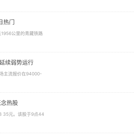
日热门
1956公里的青藏铁路
市场延续弱势运行
场主流报价在94000-
概念热股
 35元。该股于9点44