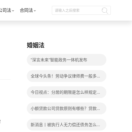
公司法
合同法
婚姻法
“深言未来”智能政务一体机发布
全球今头条！劳动争议律师费一般多少
钱？发生劳动争议如何算工资？
今日视点：分居的期限是怎么样规定
的？写分居协议如何才能有效？
小额贷款公司贷款原则有哪些？贷款不
还有什么后果？
会
新消息丨被执行人无力偿还债务怎么