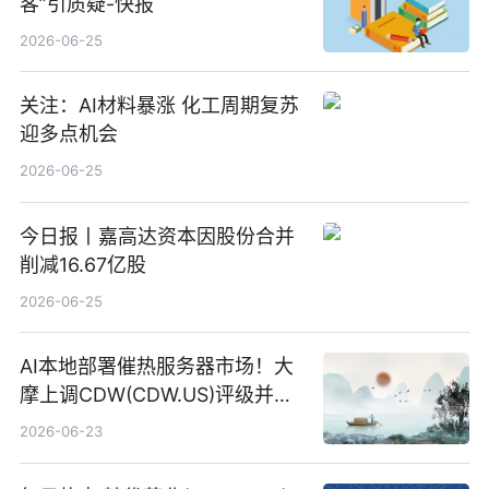
客”引质疑-快报
2026-06-25
关注：AI材料暴涨 化工周期复苏
迎多点机会
2026-06-25
今日报丨嘉高达资本因股份合并
削减16.67亿股
2026-06-25
AI本地部署催热服务器市场！大
摩上调CDW(CDW.US)评级并看
高IBM(IBM.US)戴尔(DELL.US)
2026-06-23
目标价