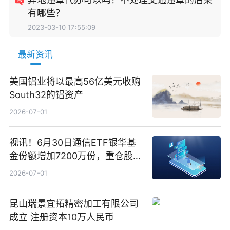
有哪些？
2023-03-10 17:55:09
最新资讯
美国铝业将以最高56亿美元收购
South32的铝资产
2026-07-01
视讯！6月30日通信ETF银华基
金份额增加7200万份，重仓股新
易盛、中际旭创、立讯精密
2026-07-01
昆山瑞景宜拓精密加工有限公司
成立 注册资本10万人民币