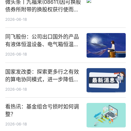
微头条丨九福来(08611)因可换股
债券所附带的换股权获行使而发
行5200万股
2026-06-18
同飞股份：公司出口国外的产品
有液体恒温设备、电气箱恒温装
置、纯水冷却单元和特种换热器
2026-06-18
国家发改委：探索更多行之有效
的算电协同模式，进一步降低网
络传输时延_最资讯
2026-06-18
看热讯：基金组合亏损时如何调
整？
2026-06-18