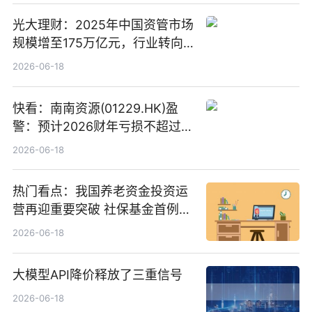
光大理财：2025年中国资管市场
规模增至175万亿元，行业转向
“量质并重”
2026-06-18
快看：南南资源(01229.HK)盈
警：预计2026财年亏损不超过
1000万港元
2026-06-18
热门看点：我国养老资金投资运
营再迎重要突破 社保基金首例期
货账户完成开立
2026-06-18
大模型API降价释放了三重信号
2026-06-18