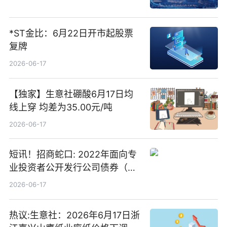
*ST金比：6月22日开市起股票
复牌
2026-06-17
【独家】生意社硼酸6月17日均
线上穿 均差为35.00元/吨
2026-06-17
短讯！招商蛇口: 2022年面向专
业投资者公开发行公司债券（第
二期）（品种二）2026年付息公
2026-06-17
告
热议:生意社：2026年6月17日浙