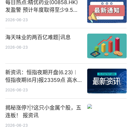
每日热点:精优药业(00858.HK)
发盈警 预计年度取得至少9.5亿
港元的亏损 同比盈转亏
2026-06-23
海天味业的两百亿难题|讯息
2026-06-23
新资讯：恒指夜期开盘(6.23)︱
恒指夜期(6月)报23359点 高水
23点
2026-06-23
揭秘涨停?|?这只小金属个股，五
连板！ 报资讯
2026-06-23