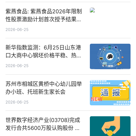
紫燕食品: 紫燕食品2026年限制
性股票激励计划首次授予结果公
告-微资讯
2026-06-25
新华指数监测：6月25日山东港
口大商中心钢坯价格平稳、热轧
C料价格微幅下跌
2026-06-25
苏州市相城区黄桥中心幼儿园举
办小班、托班新生家长会
2026-06-25
世界数字经济产业(03708)完成
发行合共5600万股认购股份 净
筹约1007万港元 独家焦点