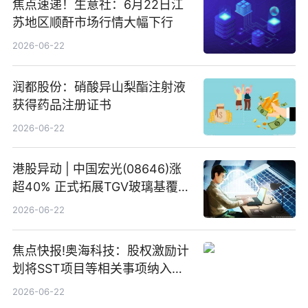
焦点速递！生意社：6月22日江
苏地区顺酐市场行情大幅下行
2026-06-22
润都股份：硝酸异山梨酯注射液
获得药品注册证书
2026-06-22
港股异动 | 中国宏光(08646)涨
超40% 正式拓展TGV玻璃基覆铜
板新材料业务
2026-06-22
焦点快报!奥海科技：股权激励计
划将SST项目等相关事项纳入专
项业务发展考核指标
2026-06-22