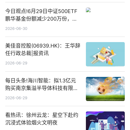
今日观点!6月29日中证500ETF
鹏华基金份额减少200万份，重
仓股亨通光电、赤峰黄金、佰维
2026-06-30
存储
美佳音控股(06939.HK)：王华辞
任行政总裁|报资讯
2026-06-29
每日头条!海川智能：拟1.3亿元
购买南京集溢半导体科技有限公
司15.3%股权
2026-06-29
看热讯：徐州云龙：星空下赴约
沉浸式体验烟火文明夜