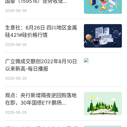
国泰（159516）逆势收涨
3.5%，近10日累计净流入超65
2026-06-26
亿元
生意社：6月26日 四川地区金属
硅421#硅价格行情
2026-06-26
广立微成交额创2022年8月10日
以来新高-每日播报
2026-06-26
观点：央行新增隔夜逆回购落地
在即，30年国债ETF鹏扬
(511090) 盘中小幅上涨
2026-06-26