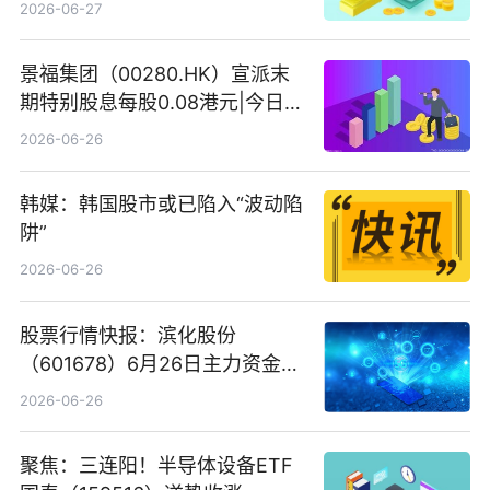
份、寒武纪、澜起科技 观速讯
2026-06-27
景福集团（00280.HK）宣派末
期特别股息每股0.08港元|今日快
看
2026-06-26
韩媒：韩国股市或已陷入“波动陷
阱”
2026-06-26
股票行情快报：滨化股份
（601678）6月26日主力资金净
卖出5964.34万元
2026-06-26
聚焦：三连阳！半导体设备ETF