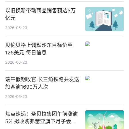
以旧换新带动商品销售额达5万
亿元
2026-06-23
贝伦贝格上调默沙东目标价至
125美元|每日信息
2026-06-23
端午假期收官 长三角铁路共发送
旅客逾1690万人次
2026-06-23
焦点速递！圣贝拉集团午前涨逾
5% 拟收购弗蕾亚旗下月子会所
业务少数股权