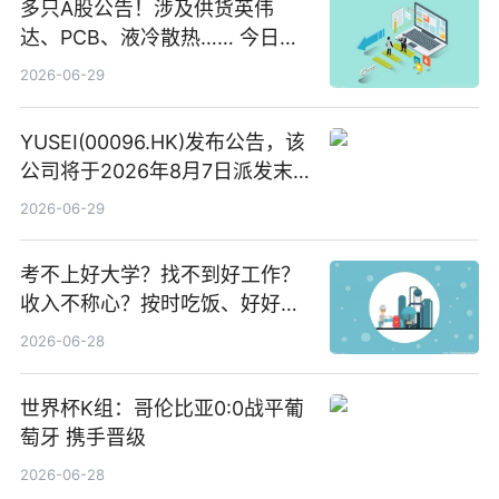
多只A股公告！涉及供货英伟
达、PCB、液冷散热…… 今日快
讯
2026-06-29
YUSEI(00096.HK)发布公告，该
公司将于2026年8月7日派发末
期股息每股人民币0.013元 每日
2026-06-29
焦点
考不上好大学？找不到好工作？
收入不称心？按时吃饭、好好睡
觉
2026-06-28
世界杯K组：哥伦比亚0:0战平葡
萄牙 携手晋级
2026-06-28