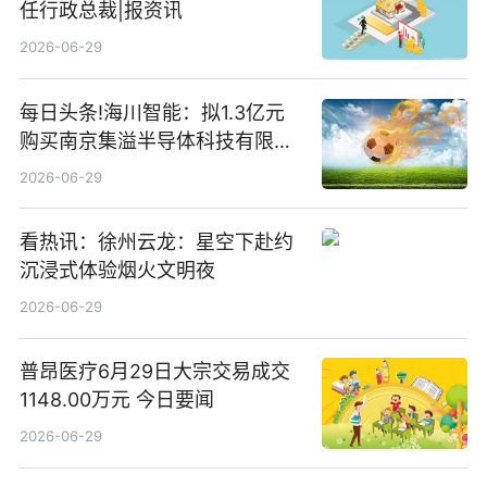
任行政总裁|报资讯
2026-06-29
每日头条!海川智能：拟1.3亿元
购买南京集溢半导体科技有限公
司15.3%股权
2026-06-29
看热讯：徐州云龙：星空下赴约
沉浸式体验烟火文明夜
2026-06-29
普昂医疗6月29日大宗交易成交
1148.00万元 今日要闻
2026-06-29