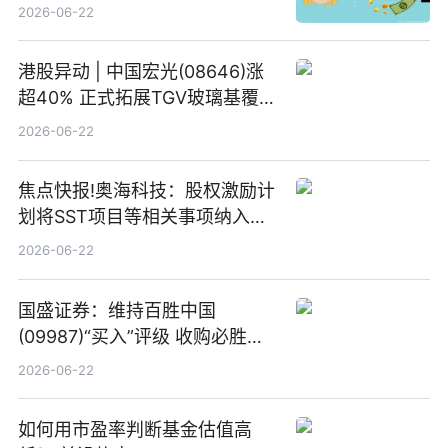
2026-06-22
港股异动 | 中国宏光(08646)涨
超40% 正式拓展TGV玻璃基覆铜
板新材料业务
2026-06-22
焦点快报!奥海科技：股权激励计
划将SST项目等相关事项纳入专
项业务发展考核指标
2026-06-22
国盛证券：维持百胜中国
(09987)“买入”评级 收购必胜客
中国增厚利润加速成长 信息
2026-06-22
如何用市盈率判断基金估值高