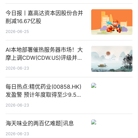
今日报丨嘉高达资本因股份合并
削减16.67亿股
2026-06-25
AI本地部署催热服务器市场！大
摩上调CDW(CDW.US)评级并看
高IBM(IBM.US)戴尔(DELL.US)
2026-06-23
目标价
每日热点:精优药业(00858.HK)
发盈警 预计年度取得至少9.5亿
港元的亏损 同比盈转亏
2026-06-23
海天味业的两百亿难题|讯息
2026-06-23