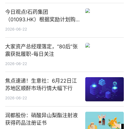
今日观点!石药集团
（01093.HK）根据奖励计划购
回580万股
2026-06-22
大家资产总经理落定，“80后”张
震获批履职-每日关注
2026-06-22
焦点速递！生意社：6月22日江
苏地区顺酐市场行情大幅下行
2026-06-22
润都股份：硝酸异山梨酯注射液
获得药品注册证书