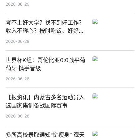
期股息每股人民币0.013元 每日
2026-06-29
焦点
考不上好大学？找不到好工作？
收入不称心？按时吃饭、好好睡
觉
2026-06-28
世界杯K组：哥伦比亚0:0战平葡
萄牙 携手晋级
2026-06-28
【报资讯】内蒙古多名运动员入
选国家集训备战国际赛事
2026-06-28
多所高校录取通知书“瘦身” 观天