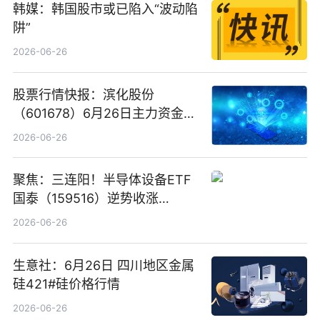
韩媒：韩国股市或已陷入“波动陷
阱”
2026-06-26
股票行情快报：滨化股份
（601678）6月26日主力资金净
卖出5964.34万元
2026-06-26
聚焦：三连阳！半导体设备ETF
国泰（159516）逆势收涨
3.5%，近10日累计净流入超65
2026-06-26
亿元
生意社：6月26日 四川地区金属
硅421#硅价格行情
2026-06-26