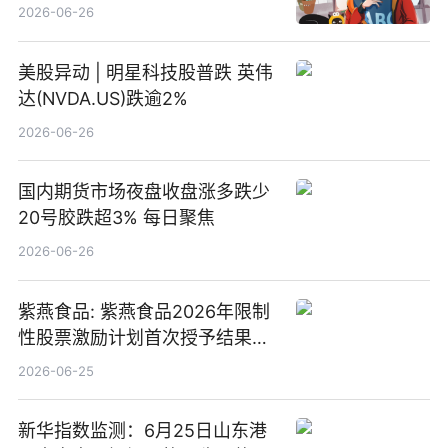
2026-06-26
美股异动 | 明星科技股普跌 英伟
达(NVDA.US)跌逾2%
2026-06-26
国内期货市场夜盘收盘涨多跌少
20号胶跌超3% 每日聚焦
2026-06-26
紫燕食品: 紫燕食品2026年限制
性股票激励计划首次授予结果公
告-微资讯
2026-06-25
新华指数监测：6月25日山东港