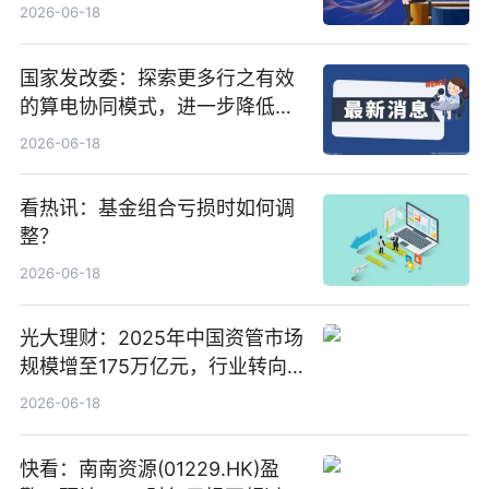
置、纯水冷却单元和特种换热器
2026-06-18
国家发改委：探索更多行之有效
的算电协同模式，进一步降低网
络传输时延_最资讯
2026-06-18
看热讯：基金组合亏损时如何调
整？
2026-06-18
光大理财：2025年中国资管市场
规模增至175万亿元，行业转向
“量质并重”
2026-06-18
快看：南南资源(01229.HK)盈