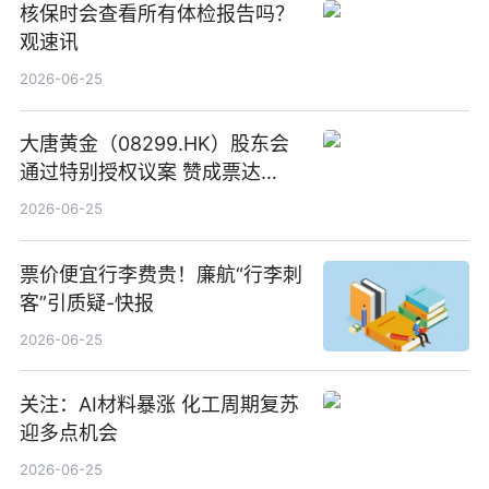
核保时会查看所有体检报告吗？
观速讯
2026-06-25
大唐黄金（08299.HK）股东会
通过特别授权议案 赞成票达
100%_新动态
2026-06-25
票价便宜行李费贵！廉航“行李刺
客”引质疑-快报
2026-06-25
关注：AI材料暴涨 化工周期复苏
迎多点机会
2026-06-25