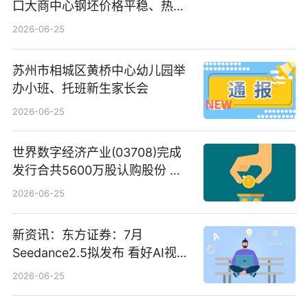
口大商中心钢坯价格平稳、热轧
C料价格微幅下跌
2026-06-25
苏州市相城区黄桥中心幼儿园举
办小班、托班新生家长会
2026-06-25
世界数字经济产业(03708)完成
发行合共5600万股认购股份 净
筹约1007万港元 独家焦点
2026-06-25
新资讯：东方证券：7月
Seedance2.5拟发布 看好AI视频
创作工作流进一步提效
2026-06-25