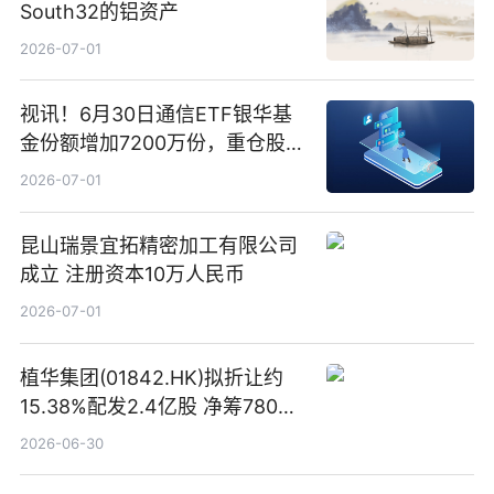
South32的铝资产
2026-07-01
视讯！6月30日通信ETF银华基
金份额增加7200万份，重仓股新
易盛、中际旭创、立讯精密
2026-07-01
昆山瑞景宜拓精密加工有限公司
成立 注册资本10万人民币
2026-07-01
植华集团(01842.HK)拟折让约
15.38%配发2.4亿股 净筹780万
港元
2026-06-30