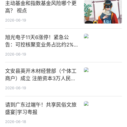
主动基金和指数基金风险哪个更
高？ 视点
2026-06-19
旭光电子11天6涨停！紧急公
告：可控核聚变业务占比约2%！
前沿热点
2026-06-19
文安县英开木材经营部（个体工
商户）成立 注册资本3万人民币
新要闻
2026-06-19
请到广东过端午！共享民俗文旅
盛宴|学习粤报
2026-06-18