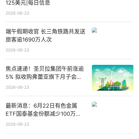
125美元|每日信息
2026-06-23
端午假期收官 长三角铁路共发送
旅客逾1690万人次
2026-06-23
焦点速递！圣贝拉集团午前涨逾
5% 拟收购弗蕾亚旗下月子会所
业务少数股权
2026-06-23
最新消息：6月22日有色金属
ETF国泰基金份额减少100万
份，重仓股紫金矿业、洛阳钼
2026-06-23
业、北方稀土