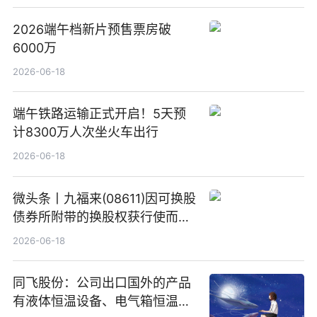
2026端午档新片预售票房破
6000万
2026-06-18
端午铁路运输正式开启！5天预
计8300万人次坐火车出行
2026-06-18
微头条丨九福来(08611)因可换股
债券所附带的换股权获行使而发
行5200万股
2026-06-18
同飞股份：公司出口国外的产品
有液体恒温设备、电气箱恒温装