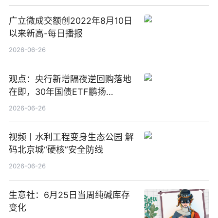
广立微成交额创2022年8月10日
以来新高-每日播报
2026-06-26
观点：央行新增隔夜逆回购落地
在即，30年国债ETF鹏扬
(511090) 盘中小幅上涨
2026-06-26
视频丨水利工程变身生态公园 解
码北京城“硬核”安全防线
2026-06-26
生意社：6月25日当周纯碱库存
变化