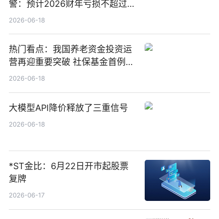
警：预计2026财年亏损不超过
1000万港元
2026-06-18
热门看点：我国养老资金投资运
营再迎重要突破 社保基金首例期
货账户完成开立
2026-06-18
大模型API降价释放了三重信号
2026-06-18
*ST金比：6月22日开市起股票
复牌
2026-06-17