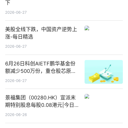
下
2026-06-27
美股全线下跌，中国资产逆势上
涨-每日精选
2026-06-27
6月26日科创AIETF鹏华基金份
额减少500万份，重仓股芯原股
份、寒武纪、澜起科技 观速讯
2026-06-27
景福集团（00280.HK）宣派末
期特别股息每股0.08港元|今日快
看
2026-06-26