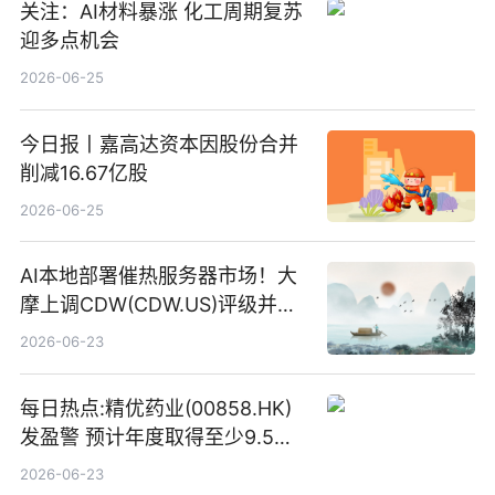
关注：AI材料暴涨 化工周期复苏
迎多点机会
2026-06-25
今日报丨嘉高达资本因股份合并
削减16.67亿股
2026-06-25
AI本地部署催热服务器市场！大
摩上调CDW(CDW.US)评级并看
高IBM(IBM.US)戴尔(DELL.US)
2026-06-23
目标价
每日热点:精优药业(00858.HK)
发盈警 预计年度取得至少9.5亿
港元的亏损 同比盈转亏
2026-06-23