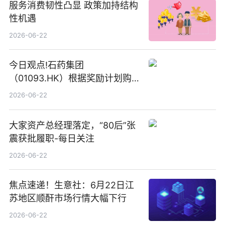
服务消费韧性凸显 政策加持结构
性机遇
2026-06-22
今日观点!石药集团
（01093.HK）根据奖励计划购
回580万股
2026-06-22
大家资产总经理落定，“80后”张
震获批履职-每日关注
2026-06-22
焦点速递！生意社：6月22日江
苏地区顺酐市场行情大幅下行
2026-06-22