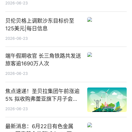
2026-06-23
贝伦贝格上调默沙东目标价至
125美元|每日信息
2026-06-23
端午假期收官 长三角铁路共发送
旅客逾1690万人次
2026-06-23
焦点速递！圣贝拉集团午前涨逾
5% 拟收购弗蕾亚旗下月子会所
业务少数股权
2026-06-23
最新消息：6月22日有色金属