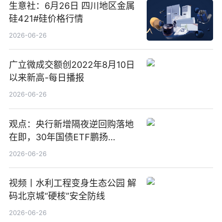
生意社：6月26日 四川地区金属
硅421#硅价格行情
2026-06-26
广立微成交额创2022年8月10日
以来新高-每日播报
2026-06-26
观点：央行新增隔夜逆回购落地
在即，30年国债ETF鹏扬
(511090) 盘中小幅上涨
2026-06-26
视频丨水利工程变身生态公园 解
码北京城“硬核”安全防线
2026-06-26