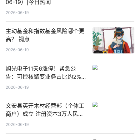
06-19）|今日热闻
2026-06-19
主动基金和指数基金风险哪个更
高？ 视点
2026-06-19
旭光电子11天6涨停！紧急公
告：可控核聚变业务占比约2%！
前沿热点
2026-06-19
文安县英开木材经营部（个体工
商户）成立 注册资本3万人民币
新要闻
2026-06-19