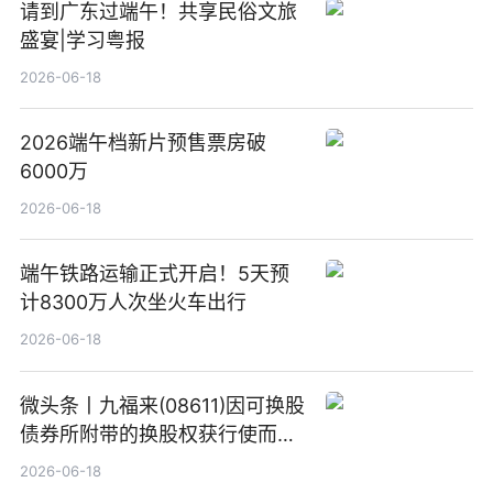
请到广东过端午！共享民俗文旅
盛宴|学习粤报
2026-06-18
2026端午档新片预售票房破
6000万
2026-06-18
端午铁路运输正式开启！5天预
计8300万人次坐火车出行
2026-06-18
微头条丨九福来(08611)因可换股
债券所附带的换股权获行使而发
行5200万股
2026-06-18