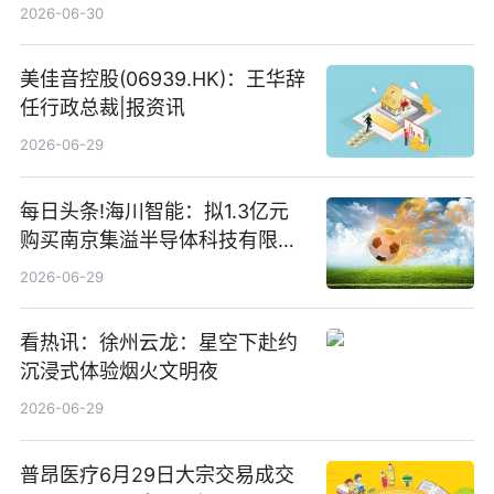
仓股亨通光电、赤峰黄金、佰维
2026-06-30
存储
美佳音控股(06939.HK)：王华辞
任行政总裁|报资讯
2026-06-29
每日头条!海川智能：拟1.3亿元
购买南京集溢半导体科技有限公
司15.3%股权
2026-06-29
看热讯：徐州云龙：星空下赴约
沉浸式体验烟火文明夜
2026-06-29
普昂医疗6月29日大宗交易成交