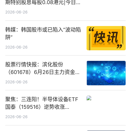
期特别股息每股0.08港元|今日快
看
2026-06-26
韩媒：韩国股市或已陷入“波动陷
阱”
2026-06-26
股票行情快报：滨化股份
（601678）6月26日主力资金净
卖出5964.34万元
2026-06-26
聚焦：三连阳！半导体设备ETF
国泰（159516）逆势收涨
3.5%，近10日累计净流入超65
2026-06-26
亿元