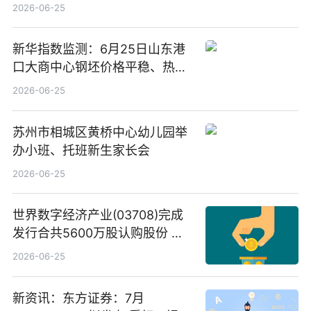
告-微资讯
2026-06-25
新华指数监测：6月25日山东港
口大商中心钢坯价格平稳、热轧
C料价格微幅下跌
2026-06-25
苏州市相城区黄桥中心幼儿园举
办小班、托班新生家长会
2026-06-25
世界数字经济产业(03708)完成
发行合共5600万股认购股份 净
筹约1007万港元 独家焦点
2026-06-25
新资讯：东方证券：7月