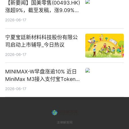
【新要闻】国美零售(00493.HK)
涨超9%，截至发稿，涨9.09%，
报0.012港元，成交额37.26万港
2026-06-17
元
宁夏宝廷新材料科技股份有限公
司启动上市辅导_今日热议
2026-06-17
MINIMAX-W早盘涨逾10% 近日
MiniMax M3接入支付宝Token
Pay
2026-06-17
法律解答网