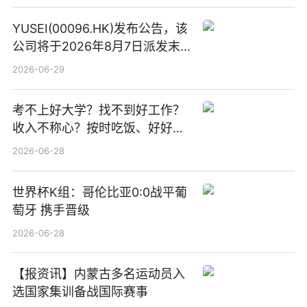
YUSEI(00096.HK)发布公告，该
公司将于2026年8月7日派发末
期股息每股人民币0.013元 每日
2026-06-29
焦点
考不上好大学？找不到好工作？
收入不称心？按时吃饭、好好睡
觉
2026-06-28
世界杯K组：哥伦比亚0:0战平葡
萄牙 携手晋级
2026-06-28
【报资讯】内蒙古多名运动员入
选国家集训备战国际赛事