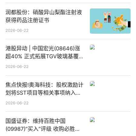
润都股份：硝酸异山梨酯注射液
获得药品注册证书
2026-06-22
港股异动 | 中国宏光(08646)涨
超40% 正式拓展TGV玻璃基覆铜
板新材料业务
2026-06-22
焦点快报!奥海科技：股权激励计
划将SST项目等相关事项纳入专
项业务发展考核指标
2026-06-22
国盛证券：维持百胜中国
(09987)“买入”评级 收购必胜客