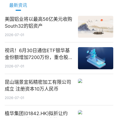
最新资讯
美国铝业将以最高56亿美元收购
South32的铝资产
2026-07-01
视讯！6月30日通信ETF银华基
金份额增加7200万份，重仓股新
易盛、中际旭创、立讯精密
2026-07-01
昆山瑞景宜拓精密加工有限公司
成立 注册资本10万人民币
2026-07-01
植华集团(01842.HK)拟折让约