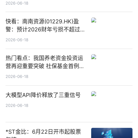
“量质并重”
2026-06-18
快看：南南资源(01229.HK)盈
警：预计2026财年亏损不超过
1000万港元
2026-06-18
热门看点：我国养老资金投资运
营再迎重要突破 社保基金首例期
货账户完成开立
2026-06-18
大模型API降价释放了三重信号
2026-06-18
*ST金比：6月22日开市起股票