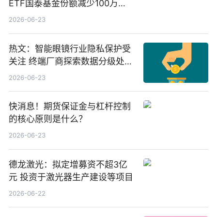
ETF国泰基金份额减少100万
份，重仓股紫金矿业、洛阳钼
2026-06-23
业、北方稀土
热文：智能眼镜行业隐私保护受
关注 终端厂商探索数据分级处理
等方案
2026-06-23
快消息！期货保证金与杠杆控制
的核心原则是什么？
2026-06-23
德龙激光：拟定增募资不超3亿
元 投资于激光器生产建设等项目
2026-06-22