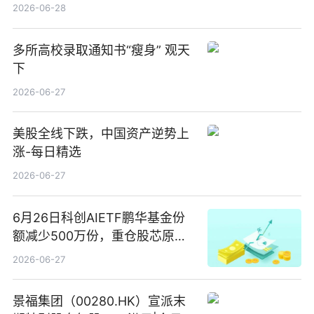
2026-06-28
多所高校录取通知书“瘦身” 观天
下
2026-06-27
美股全线下跌，中国资产逆势上
涨-每日精选
2026-06-27
6月26日科创AIETF鹏华基金份
额减少500万份，重仓股芯原股
份、寒武纪、澜起科技 观速讯
2026-06-27
景福集团（00280.HK）宣派末