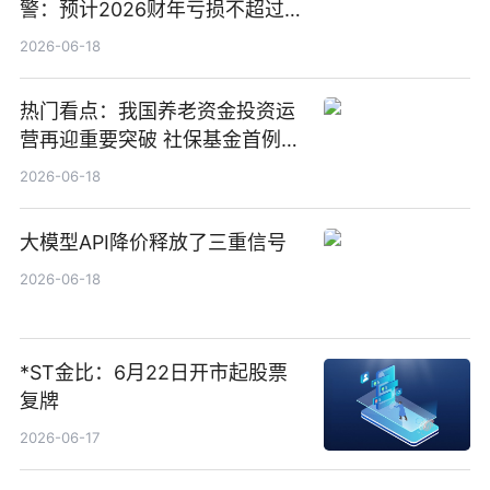
警：预计2026财年亏损不超过
1000万港元
2026-06-18
热门看点：我国养老资金投资运
营再迎重要突破 社保基金首例期
货账户完成开立
2026-06-18
大模型API降价释放了三重信号
2026-06-18
*ST金比：6月22日开市起股票
复牌
2026-06-17