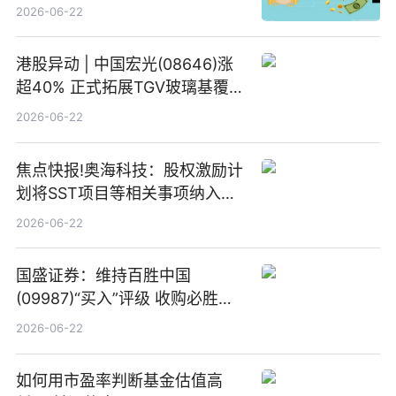
2026-06-22
港股异动 | 中国宏光(08646)涨
超40% 正式拓展TGV玻璃基覆铜
板新材料业务
2026-06-22
焦点快报!奥海科技：股权激励计
划将SST项目等相关事项纳入专
项业务发展考核指标
2026-06-22
国盛证券：维持百胜中国
(09987)“买入”评级 收购必胜客
中国增厚利润加速成长 信息
2026-06-22
如何用市盈率判断基金估值高