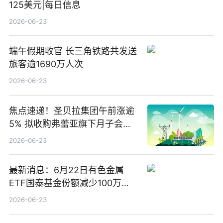
125美元|每日信息
2026-06-23
端午假期收官 长三角铁路共发送
旅客逾1690万人次
2026-06-23
焦点速递！圣贝拉集团午前涨逾
5% 拟收购弗蕾亚旗下月子会所
业务少数股权
2026-06-23
最新消息：6月22日有色金属
ETF国泰基金份额减少100万
份，重仓股紫金矿业、洛阳钼
2026-06-23
业、北方稀土