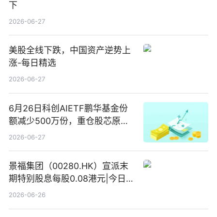
下
2026-06-27
美股全线下跌，中国资产逆势上
涨-每日精选
2026-06-27
6月26日科创AIETF鹏华基金份
额减少500万份，重仓股芯原股
份、寒武纪、澜起科技 观速讯
2026-06-27
景福集团（00280.HK）宣派末
期特别股息每股0.08港元|今日快
看
2026-06-26