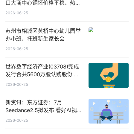
口大商中心钢坯价格平稳、热轧
C料价格微幅下跌
2026-06-25
苏州市相城区黄桥中心幼儿园举
办小班、托班新生家长会
2026-06-25
世界数字经济产业(03708)完成
发行合共5600万股认购股份 净
筹约1007万港元 独家焦点
2026-06-25
新资讯：东方证券：7月
Seedance2.5拟发布 看好AI视频
创作工作流进一步提效
2026-06-25