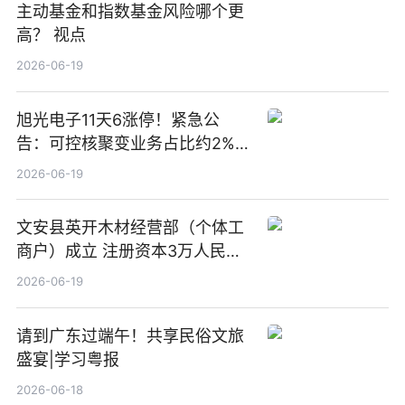
主动基金和指数基金风险哪个更
高？ 视点
2026-06-19
旭光电子11天6涨停！紧急公
告：可控核聚变业务占比约2%！
前沿热点
2026-06-19
文安县英开木材经营部（个体工
商户）成立 注册资本3万人民币
新要闻
2026-06-19
请到广东过端午！共享民俗文旅
盛宴|学习粤报
2026-06-18