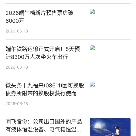
2026端午档新片预售票房破
6000万
2026-06-18
端午铁路运输正式开启！5天预
计8300万人次坐火车出行
2026-06-18
微头条丨九福来(08611)因可换股
债券所附带的换股权获行使而发
行5200万股
2026-06-18
同飞股份：公司出口国外的产品
有液体恒温设备、电气箱恒温装