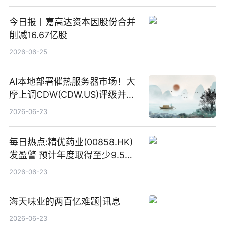
今日报丨嘉高达资本因股份合并
削减16.67亿股
2026-06-25
AI本地部署催热服务器市场！大
摩上调CDW(CDW.US)评级并看
高IBM(IBM.US)戴尔(DELL.US)
2026-06-23
目标价
每日热点:精优药业(00858.HK)
发盈警 预计年度取得至少9.5亿
港元的亏损 同比盈转亏
2026-06-23
海天味业的两百亿难题|讯息
2026-06-23