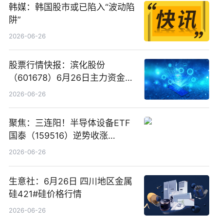
韩媒：韩国股市或已陷入“波动陷
阱”
2026-06-26
股票行情快报：滨化股份
（601678）6月26日主力资金净
卖出5964.34万元
2026-06-26
聚焦：三连阳！半导体设备ETF
国泰（159516）逆势收涨
3.5%，近10日累计净流入超65
2026-06-26
亿元
生意社：6月26日 四川地区金属
硅421#硅价格行情
2026-06-26