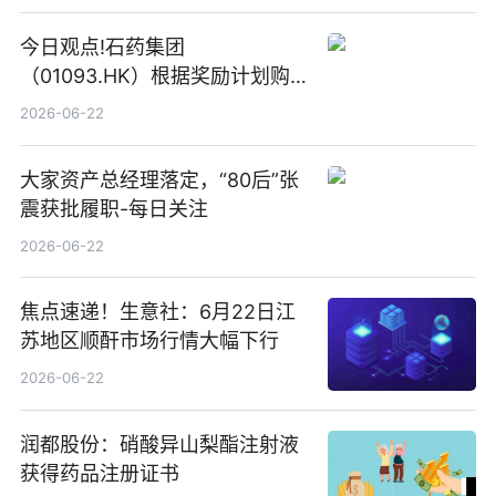
今日观点!石药集团
（01093.HK）根据奖励计划购
回580万股
2026-06-22
大家资产总经理落定，“80后”张
震获批履职-每日关注
2026-06-22
焦点速递！生意社：6月22日江
苏地区顺酐市场行情大幅下行
2026-06-22
润都股份：硝酸异山梨酯注射液
获得药品注册证书