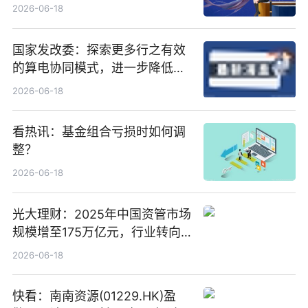
置、纯水冷却单元和特种换热器
2026-06-18
国家发改委：探索更多行之有效
的算电协同模式，进一步降低网
络传输时延_最资讯
2026-06-18
看热讯：基金组合亏损时如何调
整？
2026-06-18
光大理财：2025年中国资管市场
规模增至175万亿元，行业转向
“量质并重”
2026-06-18
快看：南南资源(01229.HK)盈