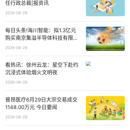
任行政总裁|报资讯
2026-06-29
每日头条!海川智能：拟1.3亿元
购买南京集溢半导体科技有限公
司15.3%股权
2026-06-29
看热讯：徐州云龙：星空下赴约
沉浸式体验烟火文明夜
2026-06-29
普昂医疗6月29日大宗交易成交
1148.00万元 今日要闻
2026-06-29