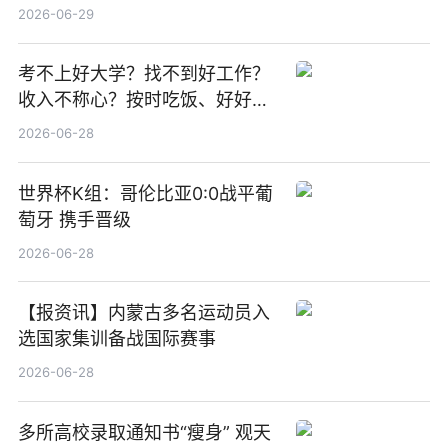
期股息每股人民币0.013元 每日
2026-06-29
焦点
考不上好大学？找不到好工作？
收入不称心？按时吃饭、好好睡
觉
2026-06-28
世界杯K组：哥伦比亚0:0战平葡
萄牙 携手晋级
2026-06-28
【报资讯】内蒙古多名运动员入
选国家集训备战国际赛事
2026-06-28
多所高校录取通知书“瘦身” 观天