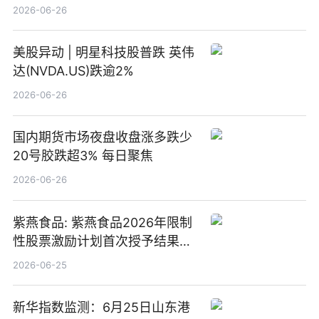
2026-06-26
美股异动 | 明星科技股普跌 英伟
达(NVDA.US)跌逾2%
2026-06-26
国内期货市场夜盘收盘涨多跌少
20号胶跌超3% 每日聚焦
2026-06-26
紫燕食品: 紫燕食品2026年限制
性股票激励计划首次授予结果公
告-微资讯
2026-06-25
新华指数监测：6月25日山东港