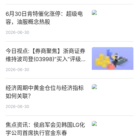
6月30日肯特催化涨停：超级电
容，油服概念热股
2026-06-30
今日视点:【券商聚焦】浙商证券
维持波司登(03998)“买入”评级
指其业绩高质量稳增长
2026-06-30
经济周期中黄金仓位与经济指标
如何关联？
2026-06-30
焦点资讯：侯启军会见韩国LG化
学公司首席执行官金东春