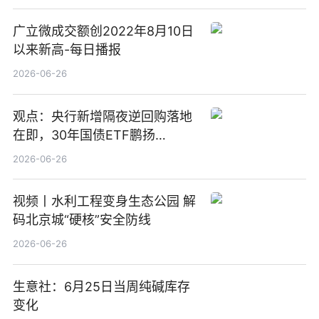
广立微成交额创2022年8月10日
以来新高-每日播报
2026-06-26
观点：央行新增隔夜逆回购落地
在即，30年国债ETF鹏扬
(511090) 盘中小幅上涨
2026-06-26
视频丨水利工程变身生态公园 解
码北京城“硬核”安全防线
2026-06-26
生意社：6月25日当周纯碱库存
变化