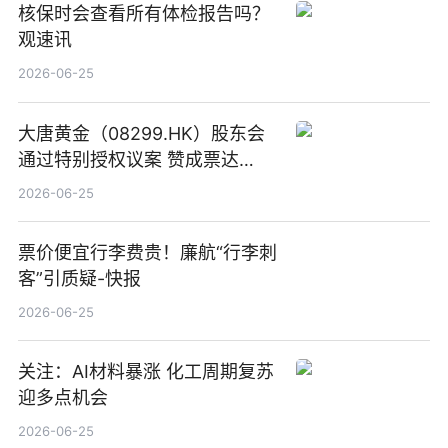
核保时会查看所有体检报告吗？
观速讯
2026-06-25
大唐黄金（08299.HK）股东会
通过特别授权议案 赞成票达
100%_新动态
2026-06-25
票价便宜行李费贵！廉航“行李刺
客”引质疑-快报
2026-06-25
关注：AI材料暴涨 化工周期复苏
迎多点机会
2026-06-25