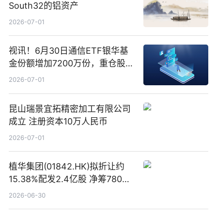
South32的铝资产
2026-07-01
视讯！6月30日通信ETF银华基
金份额增加7200万份，重仓股新
易盛、中际旭创、立讯精密
2026-07-01
昆山瑞景宜拓精密加工有限公司
成立 注册资本10万人民币
2026-07-01
植华集团(01842.HK)拟折让约
15.38%配发2.4亿股 净筹780万
港元
2026-06-30